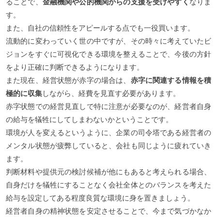
ることで、
金融機関や公的機関からの支援を受けやすく
なりま
す。
また、自社の信頼性をアピールする点でも一役買います。
流動的に変わっていく世の中ですが、その時々に考えていたビ
ジョンをすぐに可視化できる環境を整えることで、今後の方針
をより正確に判断できるようになります。
また現在、経営状態が赤字の場合は、
赤字に関連する情報を積
極的に収集
しながら、経費を見直す必要があります。
赤字状態での経営見直しで特に注意が必要なのが、経営者自身
の給与を犠牲にしてしまわないかということです。
環境が人を変えるというように、企業の司令塔である経営者の
メンタル状態が疲弊していると、会社も同じように疲れていき
ます。
判断材料や提供元の検討候補が他にもあると考えられる場合、
自身だけを犠牲にすることなく会社全体とのバランスを考えた
給与を設定してある程度良質な環境に身を置きましょう。
経営者自身の精神状態を安定させることで、今まで気づかなか