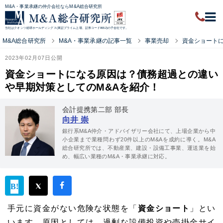
M&A・事業承継の仲介会社ならM&A総合研究所
当社はクオンツ総研ホールディングス(東証プライム上場、証券コード9552)の子会社です。
M&A総合研究所
M&A・事業承継の記事一覧
事業売却
資金ショート
2023年02月07日公開
資金ショートになる原因は？債務超過との違い
や早期対策としてのM&Aを紹介！
会計提携第二部 部長
向井 崇
銀行系M&A仲介・アドバイザリー会社にて、上場企業から中
小企業まで業種問わず20件以上のM&Aを成約に導く。M&A
総合研究所では、不動産業、建設・設備工事業、運送業を始
め、幅広い業種のM&A・事業承継に対応。
手元に資金がない危険な状態を「
資金ショート
」とい
います。原因としては、過剰な設備投資や売掛金サイ