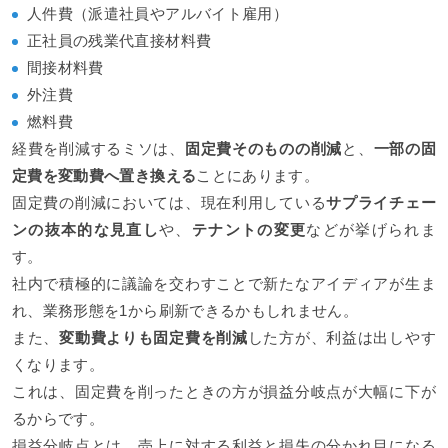
人件費（派遣社員やアルバイト雇用）
正社員の残業代直接材料費
間接材料費
外注費
燃料費
経費を削減するミソは、
固定費そのものの削減
と、
一部の固
定費を変動費へ置き換える
ことにあります。
固定費の削減においては、現在利用している
サプライチェー
ンの抜本的な見直し
や、
テナントの変更
などが挙げられま
す。
社内で積極的に議論を交わすことで新たなアイディアが生ま
れ、業務形態を1から刷新できるかもしれません。
また、
変動費よりも固定費を削減
した方が、利益は出しやす
くなります。
これは、固定費を削ったときの方が損益分岐点が大幅に下が
るからです。
損益分岐点とは、売上に対する利益と損失の分かれ目になる