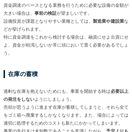
資金調達のベースとなる業務を行うために必要な設備の金額が
大きい場合は、
事前の検証
が望ましいです。
設備投資が課題となりやすい業種としては、
製造業や建設業
な
どが挙げられます。
特に資金調達をこれから検討する場合は、融資にせよ出資にせ
よ、資金が枯渇しないか常に頭において置く必要があるでしょ
う。
在庫の蓄積
過剰な在庫を抱えないためにも、事業を開始する時は
必要以上
の発注をしない
ようにしましょう。
売却が思うように進まず在庫が蓄積してしまうと、それら全て
をゴミ箱へ廃棄するしかなくなります。また、場合によっては
適切に処理するためのコストも新たにかかってしまいます。
事業の先行きは未知数であることを意識しながら、
予定よりも