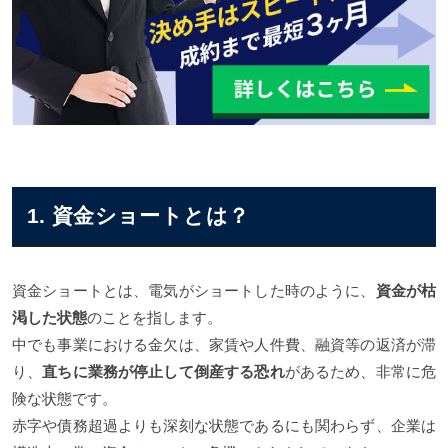
1. 資金ショートとは？
資金ショートとは、電気がショートした時のように、
資金が枯
渇した状態
のことを指します。
中でも事業における金欠は、家賃や人件費、融資等の返済が滞
り、
直ちに業務が停止して倒産する恐れ
があるため、非常に危
険な状態です。
赤字や債務超過よりも深刻な状態であるにも関わらず、企業は