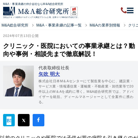
M&A・事業承継の仲介会社ならM&A総合研究所
当社はクオンツ総研ホールディングス(東証プライム上場、証券コード9552)の子会社です。
M&A総合研究所
M&A・事業承継の記事一覧
M&Aの業界別情報
クリ
2024年07月13日公開
クリニック・医院においての事業承継とは？動
向や事例・相談先まで徹底解説！
代表取締役社長
矢吹 明大
株式会社日本M＆Aセンターにて製造業を中心に、建設業・
サービス業・情報通信業・運輸業・不動産業・卸売業等で20
件以上のM＆Aを成約に導く。M&A総合研究所では、アドバ
イザーを統括。ディールマネージャーとして全案件に携わ
る。
以前のクリニックや医院では子供が親の病院を引き継ぐのが