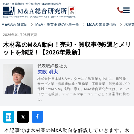
M&A・事業承継の仲介会社ならM&A総合研究所
当社はクオンツ総研ホールディングス(東証プライム上場、証券コード9552)の子会社です。
M&A総合研究所
M&A・事業承継の記事一覧
M&Aの業界別情報
木材
2026年01月08日更新
木材業のM&A動向！売却・買収事例5選とメリ
ットを解説！【2026年最新】
代表取締役社長
矢吹 明大
株式会社日本M＆Aセンターにて製造業を中心に、建設業・
サービス業・情報通信業・運輸業・不動産業・卸売業等で20
件以上のM＆Aを成約に導く。M&A総合研究所では、アドバ
イザーを統括。ディールマネージャーとして全案件に携わ
る。
本記事では木材業のM&A動向を解説していきます。木