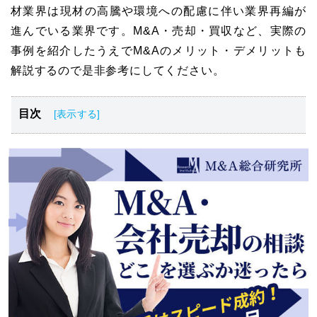
材業界は現材の高騰や環境への配慮に伴い業界再編が
進んでいる業界です。M&A・売却・買収など、実際の
事例を紹介したうえでM&Aのメリット・デメリットも
解説するので是非参考にしてください。
目次
木材業界の概要と動向
木材業界のM&A動向
木材会社をM&Aで譲渡するメリット
木材業界のM&Aにおける買収・売却事例4選
木材会社をM&Aで売却する流れ
木材業界のM&Aにおける注意点
木材業界のM&A・事業売却まとめ