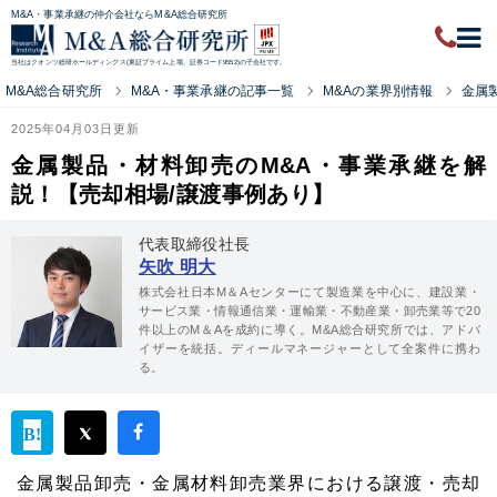
M&A・事業承継の仲介会社ならM&A総合研究所
当社はクオンツ総研ホールディングス(東証プライム上場、証券コード9552)の子会社です。
M&A総合研究所
M&A・事業承継の記事一覧
M&Aの業界別情報
金属
2025年04月03日更新
金属製品・材料卸売のM&A・事業承継を解
説！【売却相場/譲渡事例あり】
代表取締役社長
矢吹 明大
株式会社日本M＆Aセンターにて製造業を中心に、建設業・
サービス業・情報通信業・運輸業・不動産業・卸売業等で20
件以上のM＆Aを成約に導く。M&A総合研究所では、アドバ
イザーを統括。ディールマネージャーとして全案件に携わ
る。
金属製品卸売・金属材料卸売業界における譲渡・売却