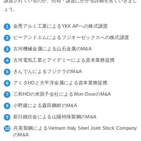
譲渡されているのか、売却・譲渡にかかる詳細を見ていきまし
ょう。
金秀アルミ工業によるYKK APへの株式譲渡
ピーアンドエムによるフジオーゼックスへの株式譲渡
古河機械金属による山石金属のM&A
古河電気工業とアイデミーによる資本業務提携
きんでんによるフジクラのM&A
アミタHDと大平洋金属による資本業務提携
三和HDの米国子会社によるWon-DoorのM&A
小野建による森田鋼材のM&A
新日鐵住金による山陽特殊製鋼のM&A
共英製鋼によるVietnam Italy Steel Joint Stock Company
のM&A