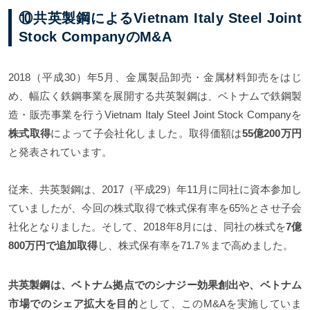
⑩共英製鋼によるVietnam Italy Steel Joint
Stock CompanyのM&A
2018（平成30）年5月、金属製品卸売・金属材料卸売をはじ
め、幅広く鉄鋼事業を展開する共英製鋼は、ベトナムで鉄鋼製
造・販売事業を行うVietnam Italy Steel Joint Stock Companyを
株式取得
によって子会社化しました。取得価額は
55億200万円
と発表されています。
従来、共英製鋼は、2017（平成29）年11月に同社に資本参加し
ていましたが、今回の株式取得で株式保有率を65%とさせ子会
社化となりました。そして、2018年8月には、同社の株式を
7億
800万円で追加取得
し、株式保有率を71.7％まで高めました。
共英製鋼は、ベトナム拠点でのシナジー効果創出や、ベトナム
市場でのシェア拡大を目的
として、このM&Aを実施していま