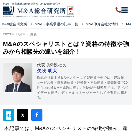
M&A・事業承継の仲介会社ならM&A総合研究所
当社はクオンツ総研ホールディングス(東証プライム上場、証券コード9552)の子会社です。
M&A総合研究所
M&A・事業承継の記事一覧
M&A仲介会社の情報
M
2023年03月28日更新
M&Aのスペシャリストとは？資格の特徴や強
みから相談先の違いを紹介！
代表取締役社長
矢吹 明大
株式会社日本M＆Aセンターにて製造業を中心に、建設業・
サービス業・情報通信業・運輸業・不動産業・卸売業等で20
件以上のM＆Aを成約に導く。M&A総合研究所では、アドバ
イザーを統括。ディールマネージャーとして全案件に携わ
る。
本記事では、M&Aのスペシャリストの特徴や強み、違