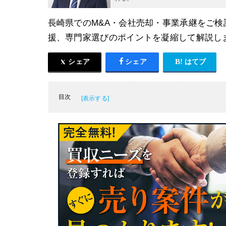
長崎県でのM&A・会社売却・事業承継をご
援、専門家選びのポイントを凝縮して解説し
シェア
シェア
はてブ
目次
長崎県におけるM&A・会社売却・事業承継
長崎県の産業の特徴
長崎県でM&Aを成功させるための具体的な
長崎県近郊のM&A案件一覧
長崎でM&A・事業承継の相手探しに有効な3
長崎県のM&A・事業承継を後押しする公的
長崎で信頼できるM&A仲介会社を見極める5