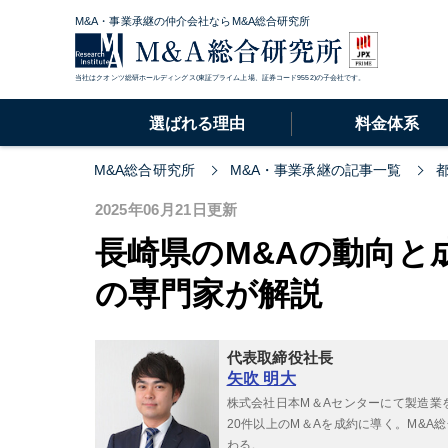
M&A・事業承継の仲介会社ならM&A総合研究所
当社はクオンツ総研ホールディングス(東証プライム上場、証券コード9552)の子会社です。
選ばれる理由
料金体系
M&A総合研究所
M&A・事業承継の記事一覧
2025年06月21日更新
長崎県のM&Aの動向と
の専門家が解説
代表取締役社長
矢吹 明大
株式会社日本M＆Aセンターにて製造業
20件以上のM＆Aを成約に導く。M&
わる。