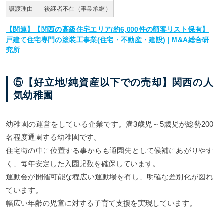
譲渡理由
後継者不在（事業承継）
【関連】【関西の高級住宅エリア/約6,000件の顧客リスト保有】
戸建て住宅専門の塗装工事業(住宅・不動産・建設) | M&A総合研
究所
⑤【好立地/純資産以下での売却】関西の人
気幼稚園
幼稚園の運営をしている企業です。満3歳児～5歳児が総勢200
名程度通園する幼稚園です。
住宅街の中に位置する事からも通園先として候補にあがりやす
く、毎年安定した入園児数を確保しています。
運動会が開催可能な程広い運動場を有し、明確な差別化が図れ
ています。
幅広い年齢の児童に対する子育て支援を実現しています。