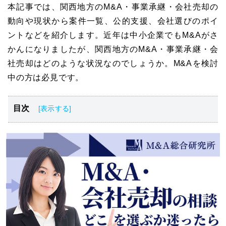
本記事では、関西地方のM&A・事業承継・会社売却の
動向や現状から案件一覧、公的支援、会社選びのポイ
ントなどを紹介します。近年は中小企業でもM&Aがさ
かんになりましたが、関西地方のM&A・事業承継・会
社売却はどのような状況なのでしょうか。M&Aを検討
中の方は必見です。
目次
関西地方のM&A・事業承継・会社売却の動向
【関西 M&A】注目案件ピックアップ：最新の売却・買収
事例
関西でM&Aを成功に導くための実践的ステップ
関西地方のM&A・事業承継に役立つ公的支援5選
関西地方のM&A・事業承継・会社売却案件を探す手段3選
関西地方でM&Aを成功する鍵！M&A仲介会社選びで押さ
えるべき5つの視点