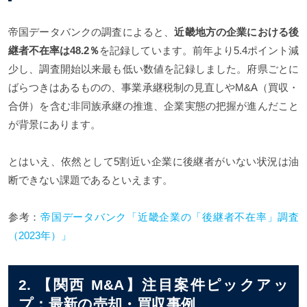
帝国データバンクの調査によると、
近畿地方の企業における後
継者不在率は48.2％
を記録しています。前年より5.4ポイント減
少し、調査開始以来最も低い数値を記録しました。府県ごとに
ばらつきはあるものの、事業承継税制の見直しやM&A（買収・
合併）を含む非同族承継の推進、企業実態の把握が進んだこと
が背景にあります。
とはいえ、依然として5割近い企業に後継者がいない状況は油
断できない課題であるといえます。
参考：
帝国データバンク「近畿企業の「後継者不在率」調査
（2023年）」
2. 【関西 M&A】注目案件ピックアッ
プ：最新の売却・買収事例