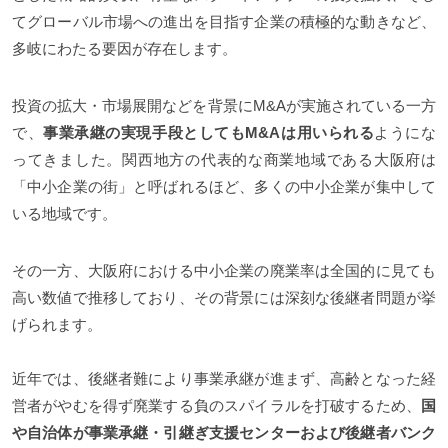
てグローバル市場への進出を目指す企業の積極的な動きなど、
多岐にわたる要因が存在します。
投資の拡大・市場展開などを背景にM&Aが実施されている一方
で、
事業承継の実現手段としてもM&Aは用いられる
ようにな
ってきました。関西地方の代表的な商業地域である大阪府は
「中小企業の街」と呼ばれるほど、多くの中小企業が集中して
いる地域です。
その一方、大阪府における中小企業の廃業率は全国的に見ても
高い数値で推移しており、その背景には深刻な後継者問題が挙
げられます。
近年では、後継者難により事業承継が進まず、高齢となった経
営者がやむを得ず廃業する負のスパイラルを打破するため、
国
や自治体が事業承継・引継ぎ支援センターおよび後継者バンク