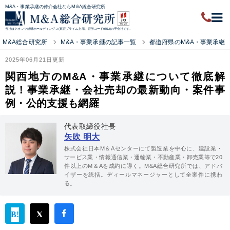
M&A・事業承継の仲介会社ならM&A総合研究所
当社はクオンツ総研ホールディングス(東証プライム上場、証券コード9552)の子会社です。
M&A総合研究所
M&A・事業承継の記事一覧
都道府県のM&A・事業承継
2025年06月21日更新
関西地方のM&A・事業承継について徹底解
説！事業承継・会社売却の最新動向・案件事
例・公的支援も網羅
代表取締役社長
矢吹 明大
株式会社日本M＆Aセンターにて製造業を中心に、建設業・
サービス業・情報通信業・運輸業・不動産業・卸売業等で20
件以上のM＆Aを成約に導く。M&A総合研究所では、アドバ
イザーを統括。ディールマネージャーとして全案件に携わ
る。