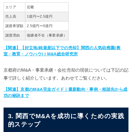
エリア
近畿
売上高
1億円〜2.5億円
譲渡希望額
2.5億円〜5億円
譲渡理由
後継者不在（事業承継）
【関連】【好立地/純資産以下での売却】関西の人気幼稚園(教
室・教育・ノウハウ) | M&A総合研究所
京都府のM&A・事業承継・会社売却の現状については下記の記
事で詳しく紹介しています。あわせてご覧ください。
【関連】京都のM&A完全ガイド｜最新動向・事例・相談先から成
功の秘訣まで
3. 関西でM&Aを成功に導くための実践
的ステップ