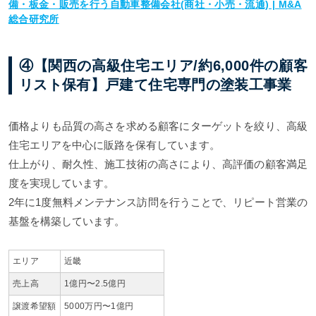
備・板金・販売を行う自動車整備会社(商社・小売・流通) | M&A
総合研究所
④【関西の高級住宅エリア/約6,000件の顧客
リスト保有】戸建て住宅専門の塗装工事業
価格よりも品質の高さを求める顧客にターゲットを絞り、高級
住宅エリアを中心に販路を保有しています。
仕上がり、耐久性、施工技術の高さにより、高評価の顧客満足
度を実現しています。
2年に1度無料メンテナンス訪問を行うことで、リピート営業の
基盤を構築しています。
エリア
近畿
売上高
1億円〜2.5億円
譲渡希望額
5000万円〜1億円