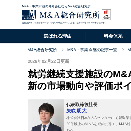
M&A・事業承継の仲介会社ならM&A総合研究所
当社はクオンツ総研ホールディングス(東証プライム上場、証券コード9552)の子会社です。
選ばれる理由
料金体系
M&A総合研究所
M&A・事業承継の記事一覧
2026年02月22日更新
就労継続支援施設のM&
新の市場動向や評価ポ
代表取締役社長
矢吹 明大
株式会社日本M＆Aセンターにて製造業
20件以上のM＆Aを成約に導く。M&
わる。