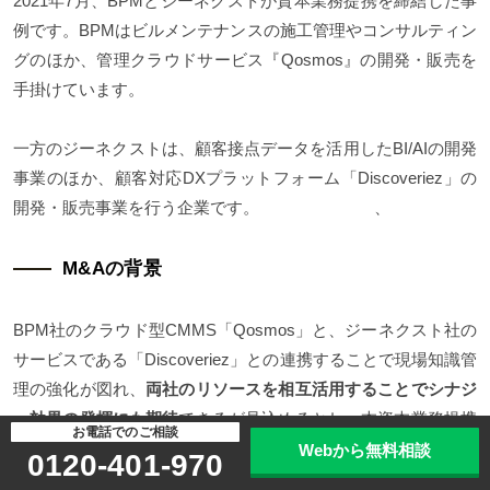
2021年7月、BPMとジーネクストが資本業務提携を締結した事
例です。BPMはビルメンテナンスの施工管理やコンサルティン
グのほか、管理クラウドサービス『Qosmos』の開発・販売を
手掛けています。
一方のジーネクストは、顧客接点データを活用したBI/AIの開発
事業のほか、顧客対応DXプラットフォーム「Discoveriez」の
開発・販売事業を行う企業です。 、
M&Aの背景
BPM社のクラウド型CMMS「Qosmos」と、ジーネクスト社の
サービスである「Discoveriez」との連携することで現場知識管
理の強化が図れ、
両社のリソースを相互活用することでシナジ
ー効果の発揮にも期待
できるが見込めるとし、本資本業務提携
お電話でのご相談
の締結に至りました。
Webから無料相談
0120-401-970