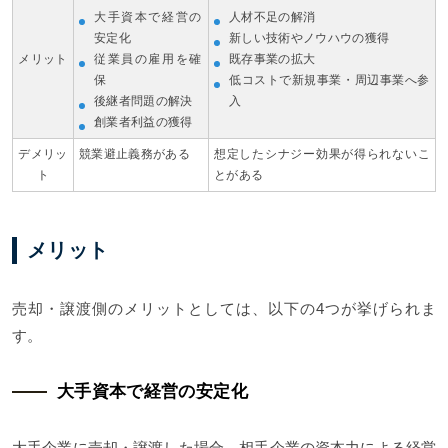
大手資本で経営の
人材不足の解消
安定化
新しい技術やノウハウの獲得
メリット
従業員の雇用を確
既存事業の拡大
保
低コストで新規事業・周辺事業へ参
後継者問題の解決
入
創業者利益の獲得
デメリッ
競業避止義務がある
想定したシナジー効果が得られないこ
ト
とがある
メリット
売却・譲渡側のメリットとしては、以下の4つが挙げられま
す。
大手資本で経営の安定化
大手企業に売却・譲渡した場合、相手企業の資本力による経営