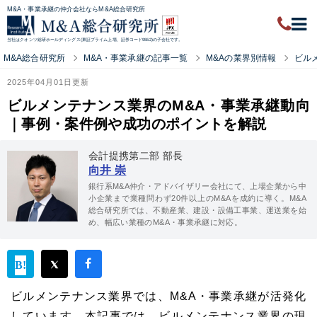
M&A・事業承継の仲介会社ならM&A総合研究所
当社はクオンツ総研ホールディングス(東証プライム上場、証券コード9552)の子会社です。
M&A総合研究所
M&A・事業承継の記事一覧
M&Aの業界別情報
ビル
2025年04月01日更新
ビルメンテナンス業界のM&A・事業承継動向
｜事例・案件例や成功のポイントを解説
会計提携第二部 部長
向井 崇
銀行系M&A仲介・アドバイザリー会社にて、上場企業から中
小企業まで業種問わず20件以上のM&Aを成約に導く。M&A
総合研究所では、不動産業、建設・設備工事業、運送業を始
め、幅広い業種のM&A・事業承継に対応。
ビルメンテナンス業界では、M&A・事業承継が活発化
しています。本記事では、ビルメンテナンス業界の現