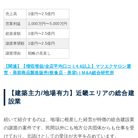
売上高
1億円〜2.5億円
営業利益
1,000万円〜5,000万円
総資産額
1億円〜2.5億円
譲渡希望額
1億円〜2.5億円
譲渡理由
戦略の見直し
【関連】【増収増益/全店平均口コミ4.6以上】マツエクサロン運
営・美容商品製造販売(飲食店・美容) | M&A総合研究所
【建築主力/地場有力】近畿エリアの総合建
設業
続いて紹介するのは、地場に根差した⁨⁩経営が特徴の総合建設業
の譲渡の案件です。民間以外にも地方公共団体からも仕事を受
けており、元請けとしての受注が大半を占めています。