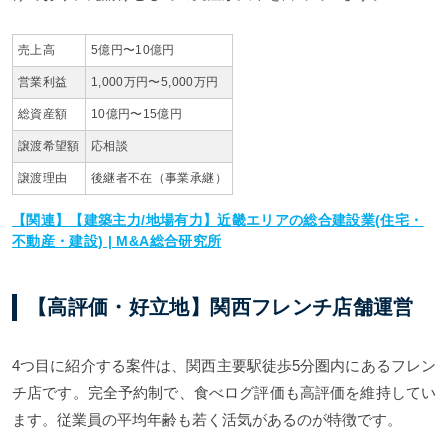
売上高
5億円〜10億円
営業利益
1,000万円〜5,000万円
総資産額
10億円〜15億円
譲渡希望額
応相談
譲渡理由
後継者不在（事業承継）
【関連】【建築主力/地場有力】近畿エリアの総合建設業(住宅・
不動産・建設) | M&A総合研究所
【高評価・好立地】関西フレンチ店舗運営
4つ目に紹介する案件は、関西主要駅徒歩5分圏内にあるフレン
チ店です。完全予約制で、食べログ評価も高評価を維持してい
ます。従業員の平均年齢も若く活気があるのが特徴です。