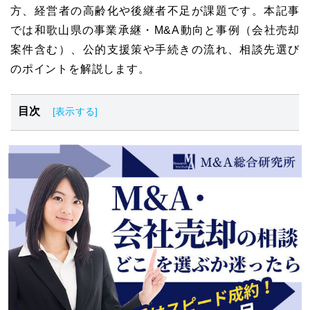
方、経営者の高齢化や後継者不足が課題です。本記事
では和歌山県の事業承継・M&A動向と事例（会社売却
案件含む）、公的支援策や手続きの流れ、相談先選び
のポイントを解説します。
目次
和歌山県の産業・経済の特徴
和歌山県のM&A・会社売却・事業承継の動向
和歌山県近郊のM&Aの案件一覧
和歌山県のM&A・会社売却・事業承継案件を探す3つの手
段
和歌山県のM&A・会社売却・事業承継のフロー
和歌山県でM&Aをする際に仲介会社を選ぶ5つのポイント
和歌山県のM&A・会社売却・事業承継についてまとめ
和歌山県のM&A案件一覧