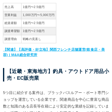
売上高
1億円〜2.5億円
営業利益
1,000万円〜5,000万円
総資産額
1億円〜2.5億円
譲渡希望額
1億円〜2.5億円
譲渡理由
戦略の見直し
【関連】【高評価・好立地】関西フレンチ店舗運営(飲食店・美
容) | M&A総合研究所
【近畿・東海地方】釣具・アウトドア用品小
売・EC販売業
5つ目に紹介する案件は、ブラックバスルアー・ボート専門シ
ョップを運営している企業です。関連商品を中心に豊富な商品
数と知識のある店長等在籍により安定的な業績を記録していま