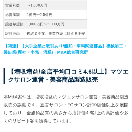
営業利益
〜1,000万円
総資産額
1億円〜2.5億円
譲渡希望額
1,000万円〜5,000万円
譲渡理由
後継者不在、事業存続に対する不安
【関連】【大手企業と取引あり/船舶・車輛関連部品】機械加工・
製缶業(商社・小売・流通) | M&A総合研究所
【増収増益/全店平均口コミ4.6以上】マツエ
クサロン運営・美容商品製造販売
本M&A案件は、増収増益のマツエクサロン運営・美容商品製造
販売の譲渡です。直営サロン・FCサロン計10店舗以上を展開
しており、全施術品質の高さから店評価4.6以上の高評価や多
くのリピート客を獲得しています。