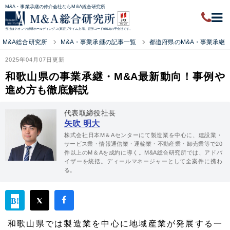
M&A・事業承継の仲介会社ならM&A総合研究所
当社はクオンツ総研ホールディングス(東証プライム上場、証券コード9552)の子会社です。
M&A総合研究所
M&A・事業承継の記事一覧
都道府県のM&A・事業承継
2025年04月07日更新
和歌山県の事業承継・M&A最新動向！事例や
進め方も徹底解説
代表取締役社長
矢吹 明大
株式会社日本M＆Aセンターにて製造業を中心に、建設業・
サービス業・情報通信業・運輸業・不動産業・卸売業等で20
件以上のM＆Aを成約に導く。M&A総合研究所では、アドバ
イザーを統括。ディールマネージャーとして全案件に携わ
る。
和歌山県では製造業を中心に地域産業が発展する一