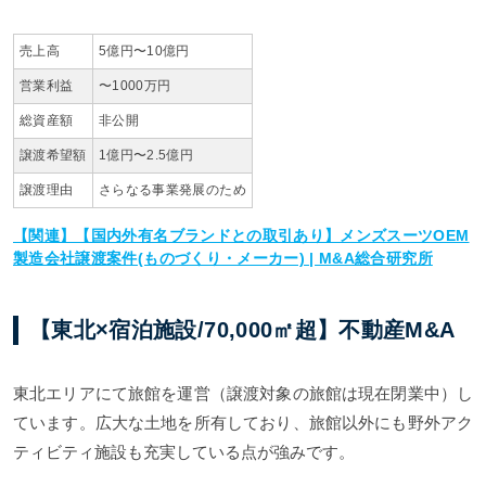
売上高
5億円〜10億円
営業利益
〜1000万円
総資産額
非公開
譲渡希望額
1億円〜2.5億円
譲渡理由
さらなる事業発展のため
【関連】【国内外有名ブランドとの取引あり】メンズスーツOEM
製造会社譲渡案件(ものづくり・メーカー) | M&A総合研究所
【東北×宿泊施設/70,000㎡超】不動産M&A
東北エリアにて旅館を運営（譲渡対象の旅館は現在閉業中）し
ています。広大な土地を所有しており、旅館以外にも野外アク
ティビティ施設も充実している点が強みです。