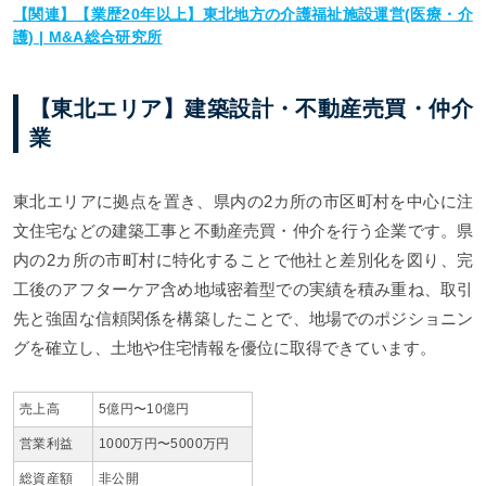
【関連】【業歴20年以上】東北地方の介護福祉施設運営(医療・介
護) | M&A総合研究所
【東北エリア】建築設計・不動産売買・仲介
業
東北エリアに拠点を置き、県内の2カ所の市区町村を中心に注
文住宅などの建築工事と不動産売買・仲介を行う企業です。県
内の2カ所の市町村に特化することで他社と差別化を図り、完
工後のアフターケア含め地域密着型での実績を積み重ね、取引
先と強固な信頼関係を構築したことで、地場でのポジショニン
グを確立し、土地や住宅情報を優位に取得できています。
売上高
5億円〜10億円
営業利益
1000万円〜5000万円
総資産額
非公開