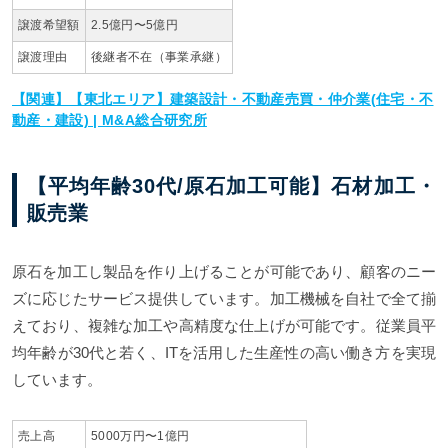
譲渡希望額
2.5億円〜5億円
譲渡理由
後継者不在（事業承継）
【関連】【東北エリア】建築設計・不動産売買・仲介業(住宅・不
動産・建設) | M&A総合研究所
【平均年齢30代/原石加工可能】石材加工・
販売業
原石を加工し製品を作り上げることが可能であり、顧客のニー
ズに応じたサービス提供しています。加工機械を自社で全て揃
えており、複雑な加工や高精度な仕上げが可能です。従業員平
均年齢が30代と若く、ITを活用した生産性の高い働き方を実現
しています。
売上高
5000万円〜1億円