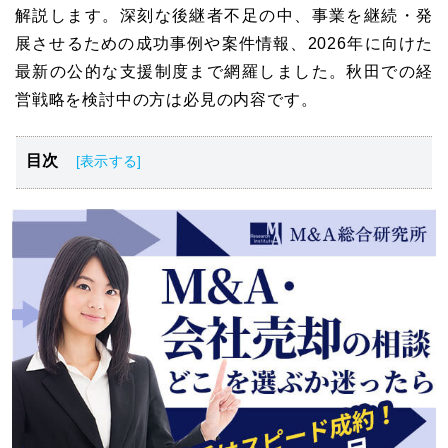
解説します。深刻な後継者不足の中、事業を継続・発
展させるための成功事例や案件情報、2026年に向けた
最新の公的な支援制度まで網羅しました。秋田での経
営戦略を検討中の方は必見の内容です。
目次
秋田県の主要産業と経済環境の特色
秋田県におけるM&A・事業承継の最新動向
秋田県のM&A・事業承継の事例
秋田県近郊のM&A・事業承継の案件一覧
秋田でM&A・事業承継を成功に導くためのステップ
秋田県で活用できるM&A・事業承継の公的支援制度
秋田で最適なM&A・事業承継案件を見つけるための方法
秋田県でM&A仲介会社を選ぶ5つのポイント
秋田県のM&A・事業承継まとめ