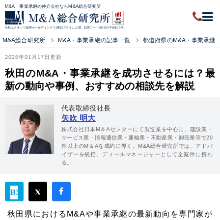
M&A・事業承継の仲介会社ならM&A総合研究所
当社はクオンツ総研ホールディングス(東証プライム上場、証券コード9552)の子会社です。
M&A総合研究所
M&A・事業承継の記事一覧
都道府県のM&A・事業承継
2026年01月17日更新
秋田のM&A・事業承継を成功させるには？最
新の動向や事例、おすすめの相談先を解説
代表取締役社長
矢吹 明大
株式会社日本M＆Aセンターにて製造業を中心に、建設業・
サービス業・情報通信業・運輸業・不動産業・卸売業等で20
件以上のM＆Aを成約に導く。M&A総合研究所では、アドバ
イザーを統括。ディールマネージャーとして全案件に携わ
る。
秋田県におけるM&Aや事業承継の最新動向を専門家が