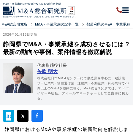
M&A・事業承継の仲介会社ならM&A総合研究所
当社はクオンツ総研ホールディングス(東証プライム上場、証券コード9552)の子会社です。
M&A総合研究所
M&A・事業承継の記事一覧
都道府県のM&A・事業承継
2026年01月15日更新
静岡県でM&A・事業承継を成功させるには？
最新の動向や事例、案件情報を徹底解説
代表取締役社長
矢吹 明大
株式会社日本M＆Aセンターにて製造業を中心に、建設業・
サービス業・情報通信業・運輸業・不動産業・卸売業等で20
件以上のM＆Aを成約に導く。M&A総合研究所では、アドバ
イザーを統括。ディールマネージャーとして全案件に携わ
る。
静岡県におけるM&Aや事業承継の最新動向を解説しま