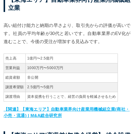
立業
高い組付け能力と納期の早さより、取引先からの評価が高いで
す。社員の平均年齢が30代と若いです。自動車業界のEV化が
進むことで、今後の受注が増加する見込みです。
売上高
1億円〜2.5億円
営業利益
1000万円〜5000万円
総資産額
非公開
譲渡希望額
2.5億円〜5億円
譲渡理由
資本提携を行うことで、経営の負荷を軽減させるため
【関連】【東海エリア】自動車業界向け産業用機械組立業(商社・
小売・流通) | M&A総合研究所