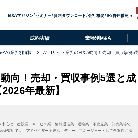
採用情報
M&Aマガジン
セミナー
資料ダウンロード
会社概要
IR
成約実績
業種別M&A
M&Aの業界別情報
WEBサイト業界のM＆A動向！売却・買収事例5
A動向！売却・買収事例5選と成
2026年最新】
を中心に、建設業・サービス業・情報通信業・運輸業・不動産業・卸売業等で
A総合研究所では、アドバイザーを統括。ディールマネージャーとして全案件に携