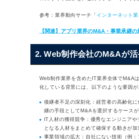
参考：業界動向サーチ「
インターネット業
【関連】アプリ業界のM&A・事業承継
2. Web制作会社のM&A
Web制作業界を含めたIT業界全体でM&A
化している背景には、以下のような要因が
後継者不足の深刻化：経営者の高齢化に
継の手段としてM&Aを選択するケース
IT人材の獲得競争：優秀なエンジニアや
となる人材をまとめて確保する動きが加
事業領域の拡大：自社にない技術（例：