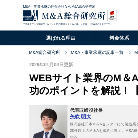
M&A・事業承継の仲介会社ならM&A総合研究所
当社はクオンツ総研ホールディングス(東証プライム上場、証券コード9552)の子会社です。
選ばれる理由
料金体系
M&A総合研究所
M&A・事業承継の記事一覧
2026年01月08日更新
WEBサイト業界のM＆
功のポイントを解説！【
代表取締役社長
矢吹 明大
株式会社日本M＆Aセンターにて製造業
20件以上のM＆Aを成約に導く。M&
わる。