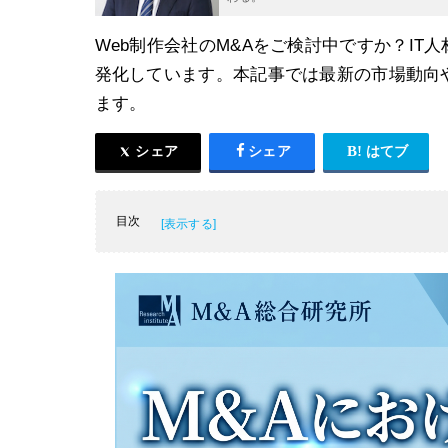
Web制作会社のM&Aをご検討中ですか？IT
発化しています。本記事では最新の市場動向
ます。
シェア
シェア
はてブ
目次
Web制作業界の現状と概要
Web制作会社のM&Aが活発化している背景
Web制作会社をM&Aするメリット
Web制作会社のM&Aにおける企業価値評価
Web制作・Webサイト関連のM&A・買収・
Web制作会社のM&Aを成功させるポイント