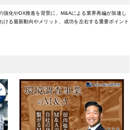
制の強化やDX推進を背景に、M&Aによる業界再編が加速し
における最新動向やメリット、成功を左右する重要ポイント
通れない経営課題
向
和性
功のポイント
リット