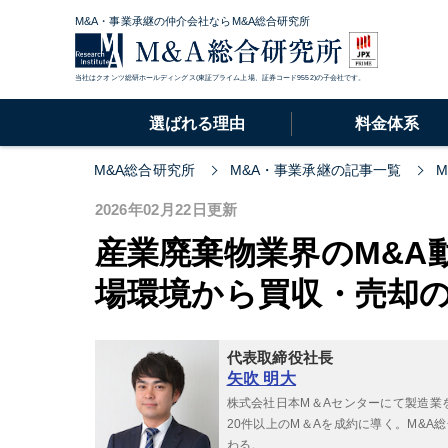
M&A・事業承継の仲介会社ならM&A総合研究所
当社はクオンツ総研ホールディングス(東証プライム上場、証券コード9552)の子会社です。
選ばれる理由
料金体系
M&A総合研究所
M&A・事業承継の記事一覧
2026年02月22日更新
産業廃棄物業界のM&A
場環境から買収・売却
代表取締役社長
矢吹 明大
株式会社日本M＆Aセンターにて製造業
20件以上のM＆Aを成約に導く。M&
わる。