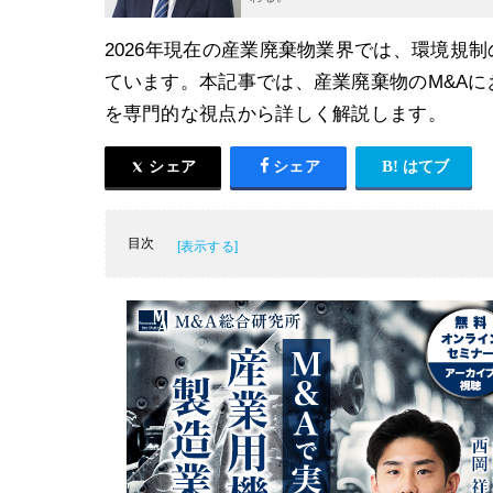
2026年現在の産業廃棄物業界では、環境規
ています。本記事では、産業廃棄物のM&A
を専門的な視点から詳しく解説します。
シェア
シェア
はてブ
目次
産業廃棄物処理業界の概要とビジネスモデル
産業廃棄物処理業界の最新市場規模と避けて
産業廃棄物処理業界のM&A・事業承継の動
サーキュラーエコノミーの進展とM&Aの親
産業廃棄物業界でM&Aを行うメリットと成
産業廃棄物処理業界のM&A・事業承継のメ