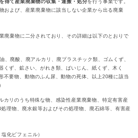
を得て産業廃棄物の収集・運搬・処分
を行う事業です。
物および、産業廃棄物に該当しない企業から出る廃棄
業廃棄物に二分されており、その詳細は以下のとおりで
廃油、廃酸、廃アルカリ、廃プラスチック類、ゴムくず、
器くず、鉱さい、がれき類、ばいじん、紙くず、木く
形不要物、動物のふん尿、動物の死体、以上20種に該当
）
ルカリのうち特殊な物、感染性産業廃棄物、特定有害産
CB処理物、廃水銀等およびその処理物、廃石綿等、有害産
yl（ポリ塩化ビフェニル）