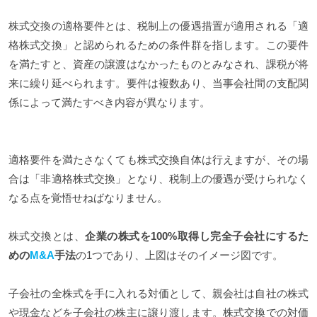
株式交換の適格要件とは、税制上の優遇措置が適用される「適
格株式交換」と認められるための条件群を指します。この要件
を満たすと、資産の譲渡はなかったものとみなされ、課税が将
来に繰り延べられます。要件は複数あり、当事会社間の支配関
係によって満たすべき内容が異なります。
適格要件を満たさなくても株式交換自体は行えますが、その場
合は「非適格株式交換」となり、税制上の優遇が受けられなく
なる点を覚悟せねばなりません。
株式交換とは、
企業の株式を100%取得し完全子会社にするた
めの
M&A
手法
の1つであり、上図はそのイメージ図です。
子会社の全株式を手に入れる対価として、親会社は自社の株式
や現金などを子会社の株主に譲り渡します。株式交換での対価