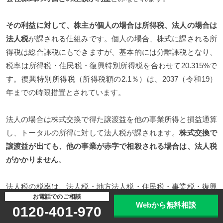
その利益に対して、株主が個人の場合は所得税、法人の場合は
法人税
が課される仕組みです。個人の場合、株式に課される所
得税は総合課税にもできますが、基本的には分離課税となり、
税率は所得税・住民税・復興特別所得税を合わせて20.315%で
す。復興特別所得税（所得税額の2.1％）は、2037（令和19）
年までの時限措置とされています。
法人の場合は株式交換で得た譲渡益を他の事業所得と損益通算
し、トータルの所得に対して法人税が課されます。
株式交換で
譲渡益が出ても、他の事業が赤字で相殺される場合は、法人税
がかかりません
。
法人税の税率は、法人税・地方法人税・住民税・事業税・復興
お電話でのご相談
特別所得税を合わせて約37%です。非適格株式交換で完全子会
Webから無料相談
0120-401-970
社の株主にかかる税金を下表にまとめました。