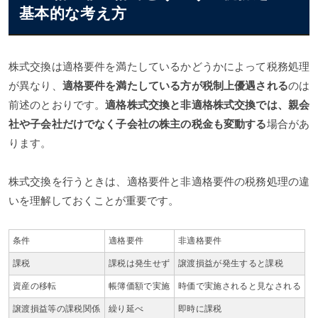
基本的な考え方
株式交換は適格要件を満たしているかどうかによって税務処理
が異なり、
適格要件を満たしている方が税制上優遇される
のは
前述のとおりです。
適格株式交換と非適格株式交換では、親会
社や子会社だけでなく子会社の株主の税金も変動する
場合があ
ります。
株式交換を行うときは、適格要件と非適格要件の税務処理の違
いを理解しておくことが重要です。
条件
適格要件
非適格要件
課税
課税は発生せず
譲渡損益が発生すると課税
資産の移転
帳簿価額で実施
時価で実施されると見なされる
譲渡損益等の課税関係
繰り延べ
即時に課税