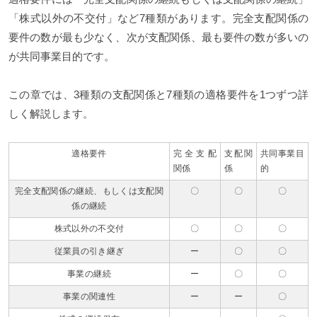
「株式以外の不交付」など7種類があります。完全支配関係の
要件の数が最も少なく、次が支配関係、最も要件の数が多いの
が共同事業目的です。
この章では、3種類の支配関係と7種類の適格要件を1つずつ詳
しく解説します。
適格要件
完全支配
支配関
共同事業目
関係
係
的
完全支配関係の継続、もしくは支配関
〇
〇
〇
係の継続
株式以外の不交付
〇
〇
〇
従業員の引き継ぎ
ー
〇
〇
事業の継続
ー
〇
〇
事業の関連性
ー
ー
〇