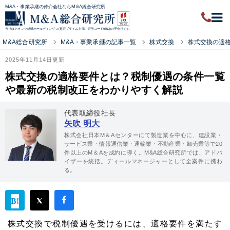
M&A・事業承継の仲介会社ならM&A総合研究所
当社はクオンツ総研ホールディングス(東証プライム上場、証券コード9552)の子会社です。
M&A総合研究所
M&A・事業承継の記事一覧
株式交換
株式交換の適
2025年11月14日更新
株式交換の適格要件とは？税制優遇の条件一覧
や最新の税制改正をわかりやすく解説
代表取締役社長
矢吹 明大
株式会社日本M＆Aセンターにて製造業を中心に、建設業・
サービス業・情報通信業・運輸業・不動産業・卸売業等で20
件以上のM＆Aを成約に導く。M&A総合研究所では、アドバ
イザーを統括。ディールマネージャーとして全案件に携わ
る。
株式交換で税制優遇を受けるには、適格要件を満たす