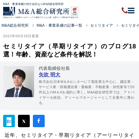
M&A・事業承継の仲介会社ならM&A総合研究所
当社はクオンツ総研ホールディングス(東証プライム上場、証券コード9552)の子会社です。
M&A総合研究所
M&A・事業承継の記事一覧
セミリタイア
セミリタ
2022年09月20日更新
セミリタイア（早期リタイア）のブログ18
選！年齢、資産など条件を解説！
代表取締役社長
矢吹 明大
株式会社日本M＆Aセンターにて製造業を中心に、建設業・
サービス業・情報通信業・運輸業・不動産業・卸売業等で20
件以上のM＆Aを成約に導く。M&A総合研究所では、アドバ
イザーを統括。ディールマネージャーとして全案件に携わ
る。
近年、セミリタイア・早期リタイア（アーリーリタイ