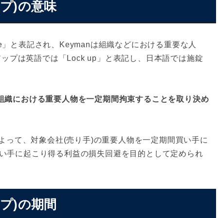
ップ)の意味
use」と表記され、Keymanは組織などにおける重要な人
アップは英語では「Lock up」と表記し、日本語では施錠
、組織における重要人物を一定期間拘束することを取り決め
によって、対象会社(売り手)の重要人物を一定期間買い手に
い手に起こり得る利益の損失回避を目的として定められ
ップ)の期間