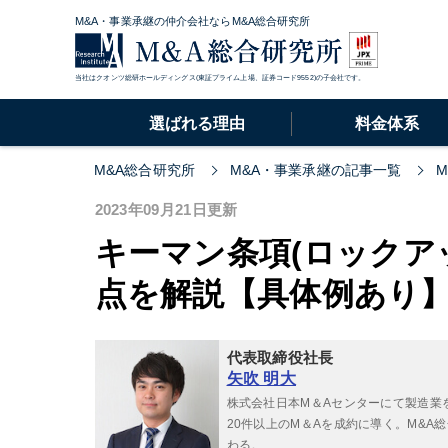
M&A・事業承継の仲介会社ならM&A総合研究所
当社はクオンツ総研ホールディングス(東証プライム上場、証券コード9552)の子会社です。
選ばれる理由
料金体系
M&A総合研究所
M&A・事業承継の記事一覧
2023年09月21日更新
キーマン条項(ロックア
点を解説【具体例あり
代表取締役社長
矢吹 明大
株式会社日本M＆Aセンターにて製造業
20件以上のM＆Aを成約に導く。M&
わる。