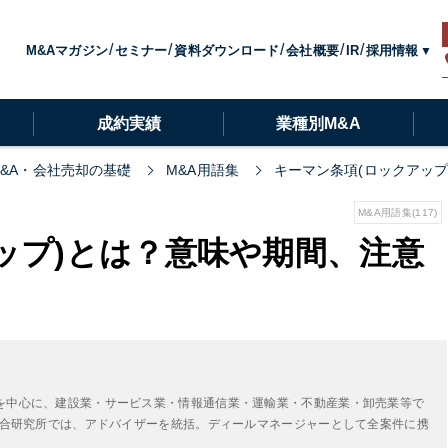
採用情報
M&Aマガジン
セミナー
資料ダウンロード
会社概要
IR
成約実績
業種別M&A
M&A・会社売却の基礎
M&A用語集
キーマン条項(ロックアッ
M&A用語集(117)
ップ)とは？意味や期間、注意
】
を中心に、建設業・サービス業・情報通信業・運輸業・不動産業・卸売業等で
A総合研究所では、アドバイザーを統括。ディールマネージャーとして全案件に携