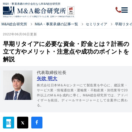
M&A・事業承継の仲介会社ならM&A総合研究所
当社はクオンツ総研ホールディングス(東証プライム上場、証券コード9552)の子会社です。
M&A総合研究所
M&A・事業承継の記事一覧
セミリタイア
早期リタ
2022年06月06日更新
早期リタイアに必要な資金・貯金とは？計画の
立て方やメリット・注意点や成功のポイントを
解説
代表取締役社長
矢吹 明大
株式会社日本M＆Aセンターにて製造業を中心に、建設業・
サービス業・情報通信業・運輸業・不動産業・卸売業等で20
件以上のM＆Aを成約に導く。M&A総合研究所では、アドバ
イザーを統括。ディールマネージャーとして全案件に携わ
る。