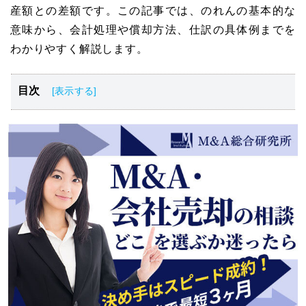
産額との差額です。この記事では、のれんの基本的な
意味から、会計処理や償却方法、仕訳の具体例までを
わかりやすく解説します。
目次
M&Aにおける「のれん」とは？
のれんの会計処理における2つの会計基準
M&Aでのれんが計上される仕組み
のれんの会計処理と具体的な仕訳例
のれんの償却方法
のれんの減損処理が必要になる場合とは
M&Aにおける「のれん」の評価方法
のれんの3つの注意点
注意！会計と税務でのれんの取り扱いは異なる
のれんの会計処理とM&Aに関する相談先