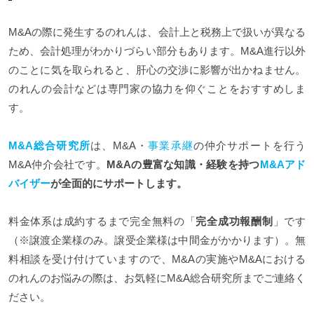
M&Aの際に発生するのれんは、会計上と税務上で扱いが異なる
ため、会計処理がわかりづらい部分もあります。M&A進行以外
のことに気を取られると、肝心の交渉に影響が出かねません。
のれんの会計などは専門家の協力を仰ぐことをおすすめしま
す。
M&A総合研究所
は、M&A・
事業承継
の仲介サポートを行う
M&A仲介会社です。
M&Aの豊富な知識・経験を持つ
M&Aアド
バイザー
が全面的にサポートします。
料金体系は成約するまで完全無料の「
完全成功報酬制
」です
（※譲渡企業様のみ。譲受企業様は中間金がかかります）。無
料相談を受け付けていますので、M&Aの実施やM&Aにおける
のれんのお悩みの際は、お気軽にM&A総合研究所までご連絡く
ださい。