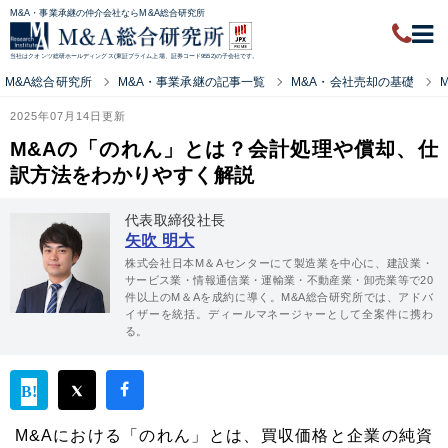
M&A・事業承継の仲介会社ならM&A総合研究所
当社はクオンツ総研ホールディングス(東証プライム上場、証券コード9552)の子会社です。
M&A総合研究所
M&A・事業承継の記事一覧
M&A・会社売却の基礎
2025年07月14日更新
M&Aの「のれん」とは？会計処理や償却、仕
訳方法をわかりやすく解説
代表取締役社長
矢吹 明大
株式会社日本M＆Aセンターにて製造業を中心に、建設業・
サービス業・情報通信業・運輸業・不動産業・卸売業等で20
件以上のM＆Aを成約に導く。M&A総合研究所では、アドバ
イザーを統括。ディールマネージャーとして全案件に携わ
る。
M&Aにおける「のれん」とは、買収価格と企業の純資