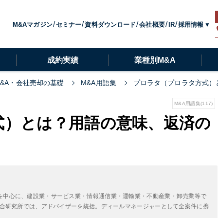
採用情報
M&Aマガジン
セミナー
資料ダウンロード
会社概要
IR
成約実績
業種別M&A
M&A・会社売却の基礎
M&A用語集
プロラタ（プロラタ方式）
M&A用語集(117)
式）とは？用語の意味、返済の
を中心に、建設業・サービス業・情報通信業・運輸業・不動産業・卸売業等で
A総合研究所では、アドバイザーを統括。ディールマネージャーとして全案件に携