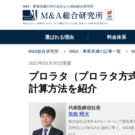
M&A・事業承継の仲介会社ならM&A総合研究所
当社はクオンツ総研ホールディングス(東証プライム上場、証券コード9552)の子会社です。
選ばれる理由
料金体系
M&A総合研究所
M&A・事業承継の記事一覧
2023年03月30日更新
プロラタ（プロラタ方
計算方法を紹介
代表取締役社長
矢吹 明大
株式会社日本M＆Aセンターにて製造業
20件以上のM＆Aを成約に導く。M&
わる。