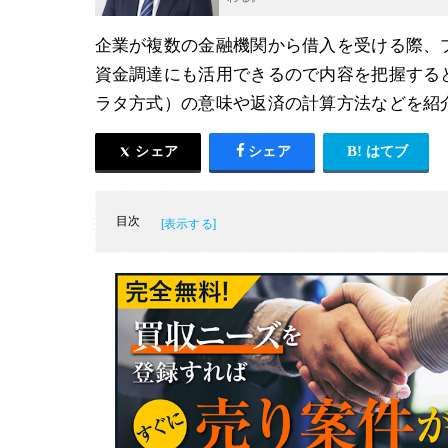
企業が複数の金融機関から借入を受ける際、
資金調達にも活用できるので内容を把握する
ラタ方式）の意味や返済の計算方法などを紹
シェア
シェア
はてブ
目次
プロラタ（プロラタ方式）とは
プロラタ（プロラタ方式）の手順・流れ
プロラタ（プロラタ方式）のメリット
プロラタ（プロラタ方式）の注意点
プロラタ（プロラタ方式）による返済の計算
プロラタ（プロラタ方式）による返済のスケ