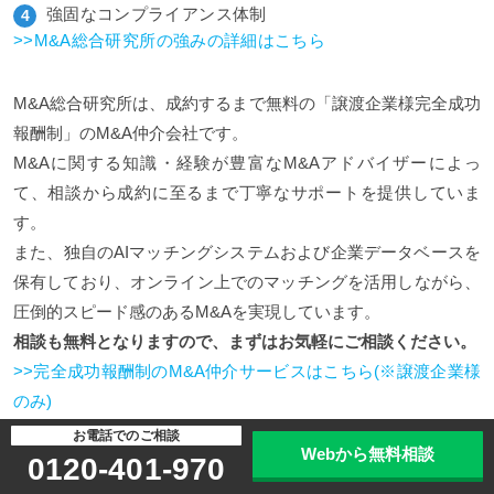
強固なコンプライアンス体制
>>M&A総合研究所の強みの詳細はこちら
M&A総合研究所は、成約するまで無料の「譲渡企業様完全成功
報酬制」のM&A仲介会社です。
M&Aに関する知識・経験が豊富なM&Aアドバイザーによっ
て、相談から成約に至るまで丁寧なサポートを提供していま
す。
また、独自のAIマッチングシステムおよび企業データベースを
保有しており、オンライン上でのマッチングを活用しながら、
圧倒的スピード感のあるM&Aを実現しています。
相談も無料となりますので、まずはお気軽にご相談ください。
>>完全成功報酬制のM&A仲介サービスはこちら(※譲渡企業様
のみ)
お電話でのご相談
Webから無料相談
0120-401-970
電話で無料相談
WEBから無料相談