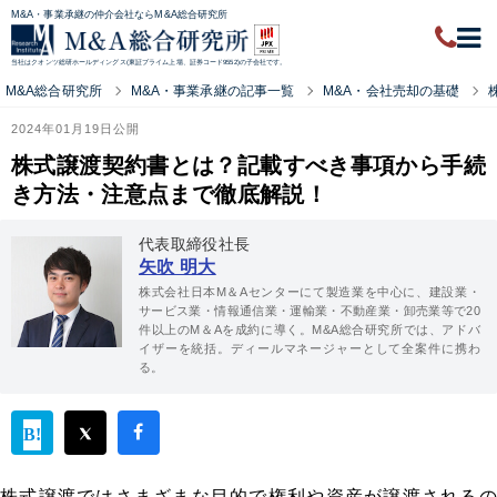
M&A・事業承継の仲介会社ならM&A総合研究所
当社はクオンツ総研ホールディングス(東証プライム上場、証券コード9552)の子会社です。
M&A総合研究所
M&A・事業承継の記事一覧
M&A・会社売却の基礎
2024年01月19日公開
株式譲渡契約書とは？記載すべき事項から手続
き方法・注意点まで徹底解説！
代表取締役社長
矢吹 明大
株式会社日本M＆Aセンターにて製造業を中心に、建設業・
サービス業・情報通信業・運輸業・不動産業・卸売業等で20
件以上のM＆Aを成約に導く。M&A総合研究所では、アドバ
イザーを統括。ディールマネージャーとして全案件に携わ
る。
株式譲渡ではさまざまな目的で権利や資産が譲渡されるの