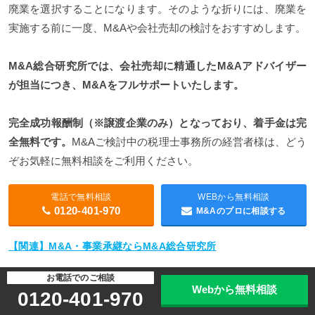
廃業を選択することになります。そのような折りには、廃業を
実施する前に一度、M&Aや会社売却の検討をおすすめします。
M&A総合研究所では、会社売却に精通したM&Aアドバイザー
が担当につき、M&Aをフルサポートいたします。
完全成功報酬制（※譲渡企業のみ）となっており、着手金は完
全無料です。
M&Aご検討中の税理士事務所の経営者様は、どう
ぞお気軽に無料相談をご利用ください。
電話で無料相談
WEBから無料相談
0120-401-970
M&Aのプロに相談する
【関連】M&A・事業承継ならM&A総合研究所
お電話でのご相談
Webから無料相談
7. 税理士法人のM&A・会社売却の成功
0120-401-970
事例