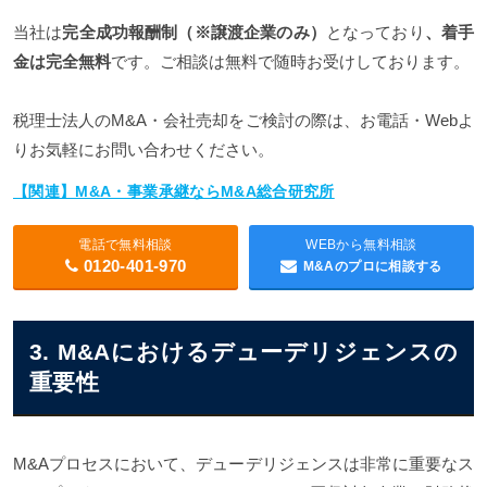
当社は
完全成功報酬制（※譲渡企業のみ）
となっており
、着手
金は完全無料
です。ご相談は無料で随時お受けしております。
税理士法人のM&A・会社売却をご検討の際は、お電話・Webよ
りお気軽にお問い合わせください。
【関連】M&A・事業承継ならM&A総合研究所
電話で無料相談
WEBから無料相談
0120-401-970
M&Aのプロに相談する
3. M&Aにおけるデューデリジェンスの
重要性
M&Aプロセスにおいて、デューデリジェンスは非常に重要なス