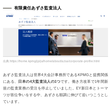
有限責任あずさ監査法人
出典:
https://home.kpmg/jp/ja/home/about/azsa/corporate-profile.html
あずさ監査法人は世界4大会計事務所であるKPMGと提携関係
にある、
日本の4大監査法人の1つ
です。働き方改革で1年間新
規の監査業務の受注を停止していました。EY新日本とトーマ
ツが首位争いをする中、あずさも順調に伸びて追いつこうとし
ています。