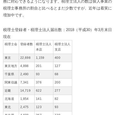
務に対応できるようになります。税理士法人の数は個人事業の
税理士事務所の割合と比べるとまだ少数ですが、近年は着実に
増加中です。
税理士登録者・税理士法人届出数：2018（平成30）年3月末日
現在
税理士会
登録者数
税理士法人
税理士法人
本店
支店
東京
22,698
1,159
400
東京地方
4,898
201
127
千葉県
2,490
93
68
関東信越
7,341
376
200
近畿
14,719
622
277
北海道
1,854
141
82
東北
2,475
123
93