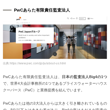
PwCあらた有限責任監査法人
出典:
https://www.pwc.com/jp/ja/about-us.html
PwCあらた有限責任監査法人は、
日本の監査法人Big4の1つ
で、世界4大会計事務所の1つであるプライスウォーターハウス
クーパース（PwC）と業務提携を結んでいます。
PwCあらたは他の3大法人からは大きく引き離されているもの
の、5位以下とは大きな差があり、Big4の座はまだまだ安泰の