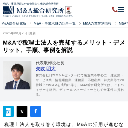
M&A・事業承継の仲介会社ならM&A総合研究所
当社はクオンツ総研ホールディングス(東証プライム上場、証券コード9552)の子会社です。
M&A総合研究所
M&A・事業承継の記事一覧
M&Aの業界別情報
M&
2025年08月25日更新
M&Aで税理士法人を売却するメリット・デメ
リット、手順、事例を解説
代表取締役社長
矢吹 明大
株式会社日本M＆Aセンターにて製造業を中心に、建設業・
サービス業・情報通信業・運輸業・不動産業・卸売業等で20
件以上のM＆Aを成約に導く。M&A総合研究所では、アドバ
イザーを統括。ディールマネージャーとして全案件に携わ
る。
税理士法人を取り巻く環境は、M&Aの活用が進むな