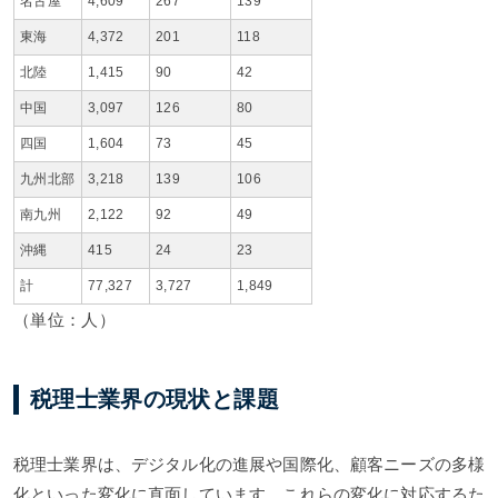
名古屋
4,609
267
139
東海
4,372
201
118
北陸
1,415
90
42
中国
3,097
126
80
四国
1,604
73
45
九州北部
3,218
139
106
南九州
2,122
92
49
沖縄
415
24
23
計
77,327
3,727
1,849
（単位：人）
税理士業界の現状と課題
税理士業界は、デジタル化の進展や国際化、顧客ニーズの多様
化といった変化に直面しています。これらの変化に対応するた