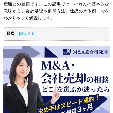
産額との差額です。この記事では、のれんの基本的な
意味から、会計処理や償却方法、仕訳の具体例までを
わかりやすく解説します。
目次
M&Aにおける「のれん」とは？
のれんの会計処理における2つの会計基準
M&Aでのれんが計上される仕組み
のれんの会計処理と具体的な仕訳例
のれんの償却方法
のれんの減損処理が必要になる場合とは
M&Aにおける「のれん」の評価方法
のれんの3つの注意点
注意！会計と税務でのれんの取り扱いは異なる
のれんの会計処理とM&Aに関する相談先