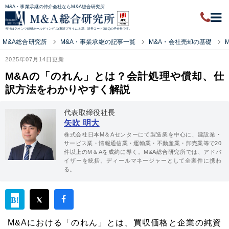
M&A・事業承継の仲介会社ならM&A総合研究所
当社はクオンツ総研ホールディングス(東証プライム上場、証券コード9552)の子会社です。
M&A総合研究所
M&A・事業承継の記事一覧
M&A・会社売却の基礎
2025年07月14日更新
M&Aの「のれん」とは？会計処理や償却、仕
訳方法をわかりやすく解説
代表取締役社長
矢吹 明大
株式会社日本M＆Aセンターにて製造業を中心に、建設業・
サービス業・情報通信業・運輸業・不動産業・卸売業等で20
件以上のM＆Aを成約に導く。M&A総合研究所では、アドバ
イザーを統括。ディールマネージャーとして全案件に携わ
る。
M&Aにおける「のれん」とは、買収価格と企業の純資