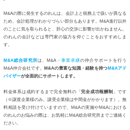
M&Aの際に発生するのれんは、会計上と税務上で扱いが異なる
ため、会計処理がわかりづらい部分もあります。M&A進行以外
のことに気を取られると、肝心の交渉に影響が出かねません。
のれんの会計などは専門家の協力を仰ぐことをおすすめしま
す。
M&A総合研究所
は、M&A・
事業承継
の仲介サポートを行う
M&A仲介会社です。
M&Aの豊富な知識・経験を持つ
M&Aアド
バイザー
が全面的にサポートします。
料金体系は成約するまで完全無料の「
完全成功報酬制
」です
（※譲渡企業様のみ。譲受企業様は中間金がかかります）。無
料相談を受け付けていますので、M&Aの実施やM&Aにおける
のれんのお悩みの際は、お気軽にM&A総合研究所までご連絡く
ださい。