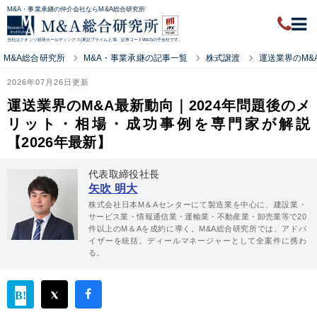
M&A・事業承継の仲介会社ならM&A総合研究所
当社はクオンツ総研ホールディングス(東証プライム上場、証券コード9552)の子会社です。
M&A総合研究所
M&A・事業承継の記事一覧
株式譲渡
運送業界のM&
2026年07月26日更新
運送業界のM&A最新動向｜2024年問題後のメ
リット・相場・成功事例を専門家が解説
【2026年最新】
代表取締役社長
矢吹 明大
株式会社日本M＆Aセンターにて製造業を中心に、建設業・
サービス業・情報通信業・運輸業・不動産業・卸売業等で20
件以上のM＆Aを成約に導く。M&A総合研究所では、アドバ
イザーを統括。ディールマネージャーとして全案件に携わ
る。