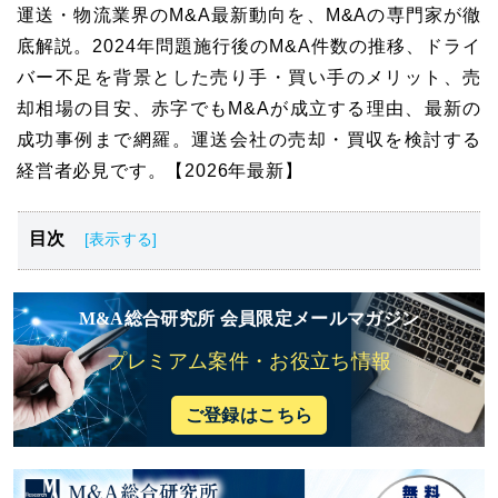
運送・物流業界のM&A最新動向を、M&Aの専門家が徹
底解説。2024年問題施行後のM&A件数の推移、ドライ
バー不足を背景とした売り手・買い手のメリット、売
却相場の目安、赤字でもM&Aが成立する理由、最新の
成功事例まで網羅。運送会社の売却・買収を検討する
経営者必見です。【2026年最新】
目次
運送業界においてM&Aによる事業再編が加速している背
景
M&A総合研究所 会員限定メールマガジン
運送業界のM&Aによって解決が期待できる主要な経営課
プレミアム案件・お役立ち情報
題
2026年現在の運送業界における最新のM&A動向と市況
ご登録はこちら
運送/物流会社の会社譲渡（株式譲渡）の成功事例3選
運送会社M&Aのメリット・デメリット
運送会社におけるM&A・事業承継の具体的な進め方と手