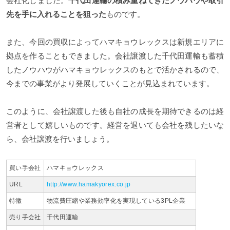
会社化しました。
千代田運輸の積み重ねてきたノウハウや取引
先を手に入れることを狙った
ものです。
また、今回の買収によってハマキョウレックスは新規エリアに
拠点を作ることもできました。会社譲渡した千代田運輸も蓄積
したノウハウがハマキョウレックスのもとで活かされるので、
今までの事業がより発展していくことが見込まれています。
このように、会社譲渡した後も自社の成長を期待できるのは経
営者として嬉しいものです。経営を退いても会社を残したいな
ら、会社譲渡を行いましょう。
買い手会社
ハマキョウレックス
URL
http://www.hamakyorex.co.jp
特徴
物流費圧縮や業務効率化を実現している3PL企業
売り手会社
千代田運輸