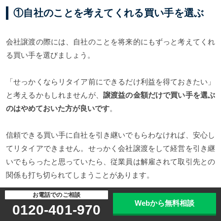
①自社のことを考えてくれる買い手を選ぶ
会社譲渡の際には、自社のことを将来的にもずっと考えてくれ
る買い手を選びましょう。
「せっかくならリタイア前にできるだけ利益を得ておきたい」
と考えるかもしれませんが、
譲渡益の金額だけで買い手を選ぶ
のはやめておいた方が良いです
。
信頼できる買い手に自社を引き継いでもらわなければ、安心し
てリタイアできません。せっかく会社譲渡をして経営を引き継
いでもらったと思っていたら、従業員は解雇されて取引先との
関係も打ち切られてしまうことがあります。
お電話でのご相談
ですから、
会社の従業員や取引先のことも大切に考えてくれる
Webから無料相談
0120-401-970
買い手を選ぶのが安心
です。そのためには、交渉の際に気にな