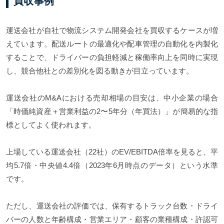
買収事例
運送会社が自社で物流システム開発会社を買収するケースが増
えています。配送ルートの最適化や配車管理の自動化を内製化
することで、ドライバーの負担軽減と稼働率向上を同時に実現
し、競合他社との差別化を図る動きが目立っています。
運送会社のM&Aにおける売却相場の目安は、中小企業の場合
「時価純資産＋営業利益の2〜5年分（年買法）」が簡易的な指
標としてよく使われます。
上場している運送会社（22社）のEV/EBITDA倍率を見ると、平
均5.7倍・中央値4.4倍（2023年6月時点のデータ）という水準
です。
ただし、運送会社の評価では、保有するトラック台数・ドライ
バーの人数と年齢構成・営業エリア・顧客の業種構成・許認可