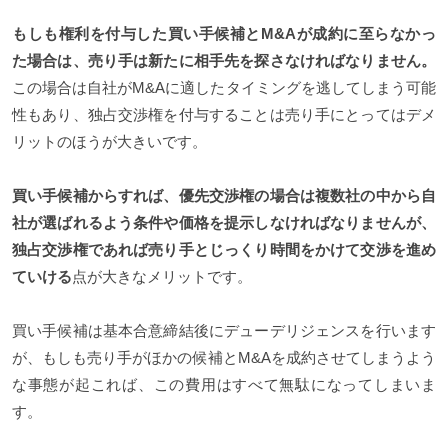
もしも権利を付与した買い手候補とM&Aが成約に至らなかっ
た場合は、売り手は新たに相手先を探さなければなりません。
この場合は自社がM&Aに適したタイミングを逃してしまう可能
性もあり、独占交渉権を付与することは売り手にとってはデメ
リットのほうが大きいです。
買い手候補からすれば、優先交渉権の場合は複数社の中から自
社が選ばれるよう条件や価格を提示しなければなりませんが、
独占交渉権であれば売り手とじっくり時間をかけて交渉を進め
ていける
点が大きなメリットです。
買い手候補は基本合意締結後にデューデリジェンスを行います
が、もしも売り手がほかの候補とM&Aを成約させてしまうよう
な事態が起これば、この費用はすべて無駄になってしまいま
す。