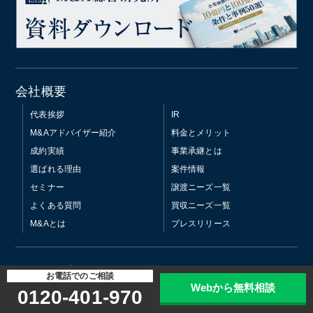
会社概要
代表挨拶
IR
M&Aアドバイザー紹介
料金とメリット
成約実績
事業承継とは
選ばれる理由
案件情報
セミナー
譲渡ニーズ一覧
よくある質問
買収ニーズ一覧
M&Aとは
プレスリリース
M&Aマガジン
お電話でのご相談
Webから無料相談
0120-401-970
M&A・会社売却の基礎
事業買収
M&Aニュース
事業売却