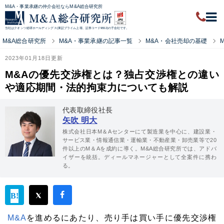
M&A・事業承継の仲介会社ならM&A総合研究所
当社はクオンツ総研ホールディングス(東証プライム上場、証券コード9552)の子会社です。
M&A総合研究所
M&A・事業承継の記事一覧
M&A・会社売却の基礎
2023年01月18日更新
M&Aの優先交渉権とは？独占交渉権との違い
や適応期間・法的拘束力についても解説
代表取締役社長
矢吹 明大
株式会社日本M＆Aセンターにて製造業を中心に、建設業・
サービス業・情報通信業・運輸業・不動産業・卸売業等で20
件以上のM＆Aを成約に導く。M&A総合研究所では、アドバ
イザーを統括。ディールマネージャーとして全案件に携わ
る。
M&A
を進めるにあたり、売り手は買い手に優先交渉権