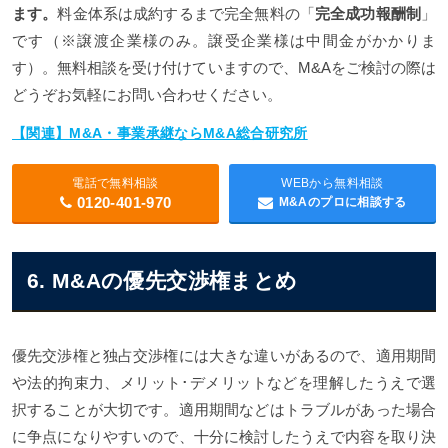
ます。
料金体系は成約するまで完全無料の「
完全成功報酬制
」
です（※譲渡企業様のみ。譲受企業様は中間金がかかりま
す）。無料相談を受け付けていますので、M&Aをご検討の際は
どうぞお気軽にお問い合わせください。
【関連】M&A・事業承継ならM&A総合研究所
電話で無料相談
WEBから無料相談
0120-401-970
M&Aのプロに相談する
6. M&Aの優先交渉権まとめ
優先交渉権と独占交渉権には大きな違いがあるので、適用期間
や法的拘束力、メリット･デメリットなどを理解したうえで選
択することが大切です。適用期間などはトラブルがあった場合
に争点になりやすいので、十分に検討したうえで内容を取り決