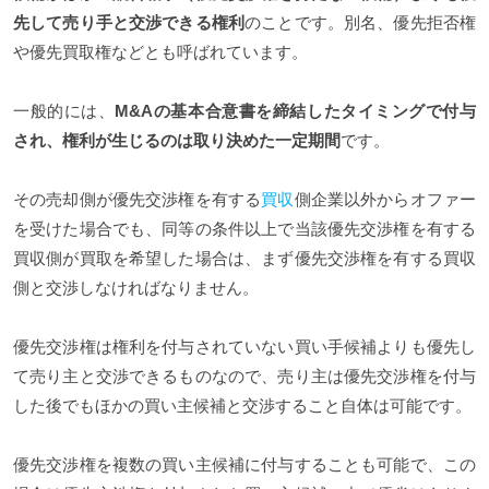
先して売り手
と交渉できる権利
のことです。別名、優先拒否権
や優先買取権などとも呼ばれています。
一般的には、
M&Aの基本合意書を締結したタイミングで付与
され、権利が生じるのは取り決めた一定期間
です。
その売却側が優先交渉権を有する
買収
側企業以外からオファー
を受けた場合でも、同等の条件以上で当該優先交渉権を有する
買収側が買取を希望した場合は、まず優先交渉権を有する買収
側と交渉しなければなりません。
優先交渉権は権利を付与されていない買い手候補よりも優先し
て売り主と交渉できるものなので、売り主は優先交渉権を付与
した後でもほかの買い主候補と交渉すること自体は可能です。
優先交渉権を複数の買い主候補に付与することも可能で、この