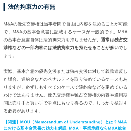
法的拘束力の有無
M&Aの優先交渉権は当事者間で自由に内容を決めることが可能
で、M&Aの基本合意書に記載するケースが一般的です。M&A
の基本合意書自体は法的拘束力を持ちませんが、
通常は独占交
渉権などの一部内容には法的拘束力を持たせることが多い
でし
ょう。
実際、基本合意の優先交渉または独占交渉に対して義務違反し
た場合、違約金などのペナルティを取り決めているケースもあ
りますが、必ずしもすべてのケースで違約金などを定めている
わけではありません。優先交渉権や独占交渉権の内容や適用期
間は売り手と買い手で争点にもなり得るので、しっかり検討す
る必要があります。
【関連】MOU（Memorandum of Understanding）とは？M&A
における基本合意書の効力も解説| M&A・事業承継ならM&A総合