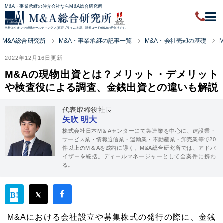
M&A・事業承継の仲介会社ならM&A総合研究所
当社はクオンツ総研ホールディングス(東証プライム上場、証券コード9552)の子会社です。
M&A総合研究所
M&A・事業承継の記事一覧
M&A・会社売却の基礎
2022年12月16日更新
M&Aの現物出資とは？メリット・デメリット
や検査役による調査、金銭出資との違いも解説
代表取締役社長
矢吹 明大
株式会社日本M＆Aセンターにて製造業を中心に、建設業・
サービス業・情報通信業・運輸業・不動産業・卸売業等で20
件以上のM＆Aを成約に導く。M&A総合研究所では、アドバ
イザーを統括。ディールマネージャーとして全案件に携わ
る。
M&Aにおける会社設立や募集株式の発行の際に、金銭