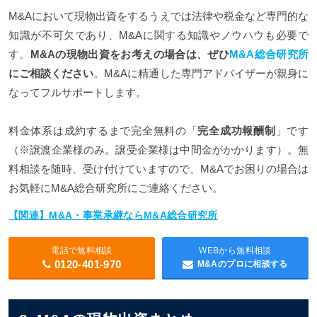
M&Aにおいて現物出資をするうえでは法律や税金など専門的な
知識が不可欠であり、M&Aに関する知識やノウハウも必要で
す。
M&Aの現物出資をお考えの場合は、ぜひ
M&A総合研究所
にご相談ください
。M&Aに精通した専門アドバイザーが親身に
なってフルサポートします。
料金体系は成約するまで完全無料の「
完全成功報酬制
」です
（※譲渡企業様のみ。譲受企業様は中間金がかかります）。無
料相談を随時、受け付けていますので、M&Aでお困りの場合は
お気軽にM&A総合研究所にご連絡ください。
【関連】M&A・事業承継ならM&A総合研究所
電話で無料相談
WEBから無料相談
0120-401-970
M&Aのプロに相談する