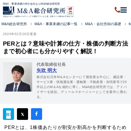
M&A・事業承継の仲介会社ならM&A総合研究所
当社はクオンツ総研ホールディングス(東証プライム上場、証券コード9552)の子会社です。
M&A総合研究所
M&A・事業承継の記事一覧
M&A・会社売却の基礎
2024年02月26日更新
PERとは？意味や計算の仕方・株価の判断方法
まで初心者にも分かりやすく解説！
代表取締役社長
矢吹 明大
株式会社日本M＆Aセンターにて製造業を中心に、建設業・
サービス業・情報通信業・運輸業・不動産業・卸売業等で20
件以上のM＆Aを成約に導く。M&A総合研究所では、アドバ
イザーを統括。ディールマネージャーとして全案件に携わ
る。
PERとは、1株価あたりが割安か割高かを判断するため