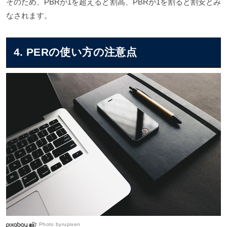
そのため、PBRが1を超えると割高、PBRが1を割ると割安とみ
なされます。
4. PERの使い方の注意点
Photo by
rupixen