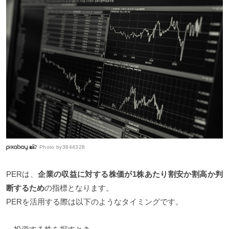
Photo by
3844328
PERは、
企業の収益に対する株価が1株あたり割安か割高か判
断するため
の指標となります。
PERを活用する際は以下のようなタイミングです。