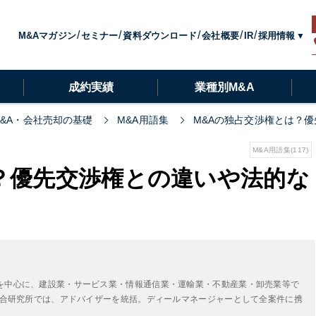
採用情報
M&Aマガジン
セミナー
資料ダウンロード
会社概要
IR
成約実績
業種別M&A
M&A・会社売却の基礎
M&A用語集
M&Aの独占交渉権とは？
M&A用語集(117)
？優先交渉権との違いや法的な
を中心に、建設業・サービス業・情報通信業・運輸業・不動産業・卸売業等で
A総合研究所では、アドバイザーを統括。ディールマネージャーとして全案件に携