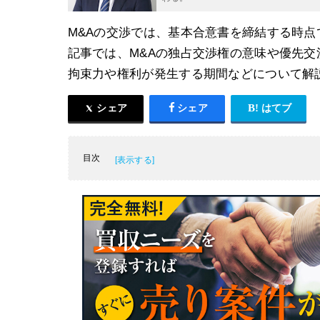
M&Aの交渉では、基本合意書を締結する時
記事では、M&Aの独占交渉権の意味や優先
拘束力や権利が発生する期間などについて解
シェア
シェア
はてブ
目次
M&Aの独占交渉権とは？
M&Aの独占交渉権に関する留意点
M&Aの独占交渉権と基本合意書の関係
M&Aの独占交渉権と優先交渉権との違い
独占交渉権と優先交渉権の選択について
M&Aの独占交渉権の雛形