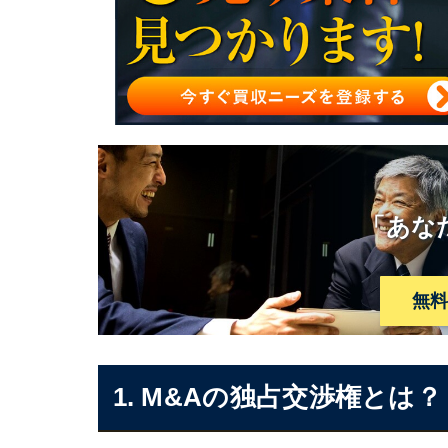
M&Aの独占交渉権まとめ
M&Aの独占交渉権に関するご相談ならM&A
「あな
無
1. M&Aの独占交渉権とは？