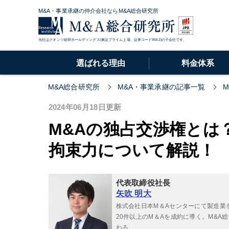
M&A・事業承継の仲介会社ならM&A総合研究所
当社はクオンツ総研ホールディングス(東証プライム上場、証券コード9552)の子会社です。
選ばれる理由
料金体系
M&A総合研究所
M&A・事業承継の記事一覧
2024年06月18日更新
M&Aの独占交渉権とは
拘束力について解説！
代表取締役社長
矢吹 明大
株式会社日本M＆Aセンターにて製造業
20件以上のM＆Aを成約に導く。M&
わる。