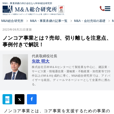
M&A・事業承継の仲介会社ならM&A総合研究所
当社はクオンツ総研ホールディングス(東証プライム上場、証券コード9552)の子会社です。
M&A総合研究所
M&A・事業承継の記事一覧
M&A・会社売却の基礎
2023年09月21日更新
ノンコア事業とは？売却、切り離しを注意点、
事例付きで解説！
代表取締役社長
矢吹 明大
株式会社日本M＆Aセンターにて製造業を中心に、建設業・
サービス業・情報通信業・運輸業・不動産業・卸売業等で20
件以上のM＆Aを成約に導く。M&A総合研究所では、アドバ
イザーを統括。ディールマネージャーとして全案件に携わ
る。
ノンコア事業とは、コア事業を支援するための事業の