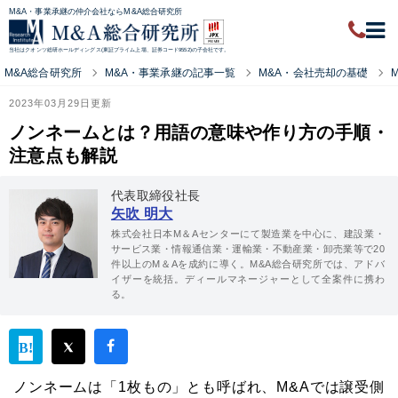
M&A・事業承継の仲介会社ならM&A総合研究所
当社はクオンツ総研ホールディングス(東証プライム上場、証券コード9552)の子会社です。
M&A総合研究所
M&A・事業承継の記事一覧
M&A・会社売却の基礎
2023年03月29日更新
ノンネームとは？用語の意味や作り方の手順・
注意点も解説
代表取締役社長
矢吹 明大
株式会社日本M＆Aセンターにて製造業を中心に、建設業・
サービス業・情報通信業・運輸業・不動産業・卸売業等で20
件以上のM＆Aを成約に導く。M&A総合研究所では、アドバ
イザーを統括。ディールマネージャーとして全案件に携わ
る。
ノンネームは「1枚もの」とも呼ばれ、M&Aでは譲受側