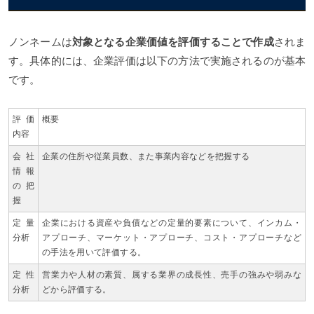
ノンネームは
対象となる企業価値を評価することで作成
されま
す。具体的には、企業評価は以下の方法で実施されるのが基本
です。
評価
概要
内容
会社
企業の住所や従業員数、また事業内容などを把握する
情報
の把
握
定量
企業における資産や負債などの定量的要素について、インカム・
分析
アプローチ、マーケット・アプローチ、コスト・アプローチなど
の手法を用いて評価する。
定性
営業力や人材の素質、属する業界の成長性、売手の強みや弱みな
分析
どから評価する。