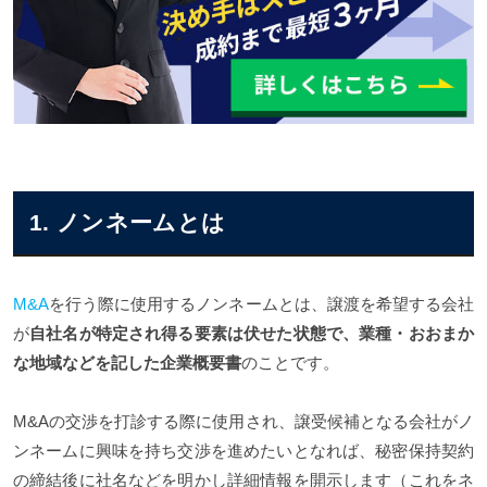
1. ノンネームとは
M&A
を行う際に使用するノンネームとは、譲渡を希望する会社
が
自社名が特定され得る要素は伏せた状態で、業種・おおまか
な地域などを記した企業概要書
のことです。
M&Aの交渉を打診する際に使用され、譲受候補となる会社がノ
ンネームに興味を持ち交渉を進めたいとなれば、秘密保持契約
の締結後に社名などを明かし詳細情報を開示します（これをネ