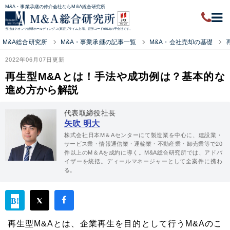
M&A・事業承継の仲介会社ならM&A総合研究所
当社はクオンツ総研ホールディングス(東証プライム上場、証券コード9552)の子会社です。
M&A総合研究所
M&A・事業承継の記事一覧
M&A・会社売却の基礎
2022年06月07日更新
再生型M&Aとは！手法や成功例は？基本的な
進め方から解説
代表取締役社長
矢吹 明大
株式会社日本M＆Aセンターにて製造業を中心に、建設業・
サービス業・情報通信業・運輸業・不動産業・卸売業等で20
件以上のM＆Aを成約に導く。M&A総合研究所では、アドバ
イザーを統括。ディールマネージャーとして全案件に携わ
る。
再生型M&Aとは、企業再生を目的として行うM&Aのこ