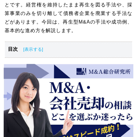
とです。経営権を維持したまま再生を図る手法や、採
算事業のみを切り離して債務者企業を廃業する手法な
どがあります。今回は、再生型M&Aの手法や成功例、
基本的な進め方を解説します。
目次
再生型M&Aとは
再生型M&Aのメリット
再生型M&Aの手法と特徴
再生型M&Aの成功例
再生型M&Aの基本的な進め方
再生型M&Aを成功させるポイント
まとめ