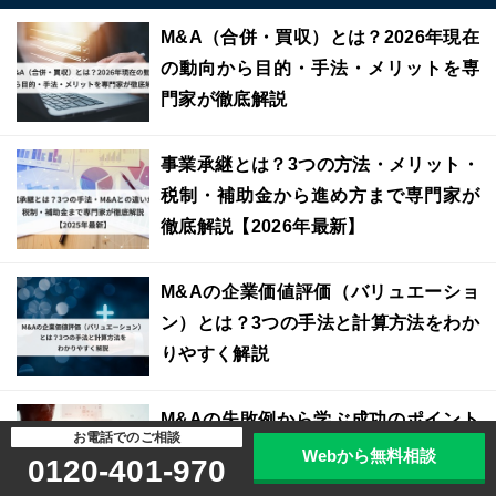
M&A（合併・買収）とは？2026年現在
の動向から目的・手法・メリットを専
門家が徹底解説
事業承継とは？3つの方法・メリット・
税制・補助金から進め方まで専門家が
徹底解説【2026年最新】
M&Aの企業価値評価（バリュエーショ
ン）とは？3つの手法と計算方法をわか
りやすく解説
M&Aの失敗例から学ぶ成功のポイント
お電話でのご相談
｜原因・リスクと対策を最新動向に基
Webから無料相談
0120-401-970
づき解説