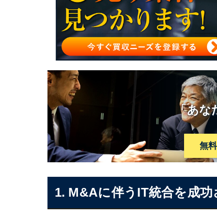
「あな
無
1. M&Aに伴うIT統合を成