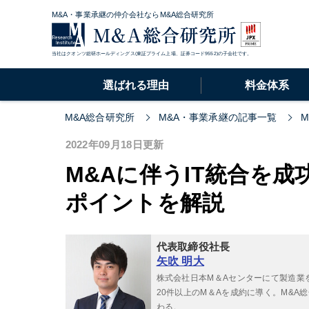
M&A・事業承継の仲介会社ならM&A総合研究所
当社はクオンツ総研ホールディングス(東証プライム上場、証券コード9552)の子会社です。
選ばれる理由
料金体系
M&A総合研究所
M&A・事業承継の記事一覧
2022年09月18日更新
M&Aに伴うIT統合を
ポイントを解説
代表取締役社長
矢吹 明大
株式会社日本M＆Aセンターにて製造業
20件以上のM＆Aを成約に導く。M&
わる。