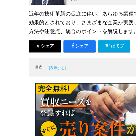
近年の技術革新の促進に伴い、あらゆる業種で
効果的とされており、さまざまな企業が実践し
方法や注意点、統合のポイントを解説します
シェア
シェア
はてブ
目次
M&Aに伴うIT統合を成功させるには
M&Aに伴うIT統合によるメリット
M&Aに伴うIT統合のデメリット・注意点
M&Aに伴うIT統合のポイント
M&Aに伴うIT統合を成功させる方法
M&Aに伴うIT統合のまとめ