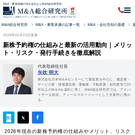
M&A・事業承継の仲介会社ならM&A総合研究所
当社はクオンツ総研ホールディングス(東証プライム上場、証券コード9552)の子会社です。
M&A総合研究所
M&A・事業承継の記事一覧
M&A・会社売却の基礎
2026年02月23日更新
新株予約権の仕組みと最新の活用動向｜メリッ
ト・リスク・発行手続きを徹底解説
代表取締役社長
矢吹 明大
株式会社日本M＆Aセンターにて製造業を中心に、建設業・
サービス業・情報通信業・運輸業・不動産業・卸売業等で20
件以上のM＆Aを成約に導く。M&A総合研究所では、アドバ
イザーを統括。ディールマネージャーとして全案件に携わ
る。
2026年現在の新株予約権の仕組みやメリット、リスク