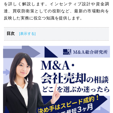
を詳しく解説します。インセンティブ設計や資金調
達、買収防衛策としての役割など、最新の市場動向を
反映した実務に役立つ知識を提供します。
目次
新株予約権の基礎知識と最新の定義
新株予約権の仕組みと権利行使の流れ
新株予約権を活用する主な目的と発行プロセス
新株予約権のメリット
新株予約権を発行・保有する際のリスクと注意点
新株予約権の権利を行使する手続き方法
新株予約権の買取請求について
新株予約権の会計処理
新株予約権の税務面での取り扱い
新株予約権発行時の相談先について