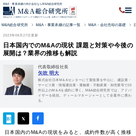
M&A・事業承継の仲介会社ならM&A総合研究所
当社はクオンツ総研ホールディングス(東証プライム上場、証券コード9552)の子会社です。
M&A総合研究所
M&A・事業承継の記事一覧
M&A・会社売却の基礎
2023年08月27日更新
日本国内でのM&Aの現状 課題と対策や今後の
展開は？業界の推移も解説
代表取締役社長
矢吹 明大
株式会社日本M＆Aセンターにて製造業を中心に、建設業・
サービス業・情報通信業・運輸業・不動産業・卸売業等で20
件以上のM＆Aを成約に導く。M&A総合研究所では、アドバ
イザーを統括。ディールマネージャーとして全案件に携わ
る。
日本国内のM&Aの現状をみると、成約件数が高く推移