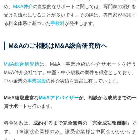
め、
M&A仲介
の直接的なサポートに関しては、専門家の紹介を
受ける流れになることが多いです。その際は、専門家が採用す
る料金体系に基づいた
手数料
が発生します。
M&Aのご相談はM&A総合研究所へ
M&A総合研究所
は、M&A・事業承継の仲介サポートを行う
M&A仲介会社です。中堅・中小規模の案件を得意としており、
中小企業の
事業譲渡
の仲介実績を豊富に有しています。
M&A経験豊富な
M&Aアドバイザー
が、相談から成約までの一
貫サポート
を行います。
料金体系は、
成約するまで完全無料の「完全成功報酬制」
で
す。（※譲渡企業様のみ。譲受企業様は中間金がかかりま
す。）