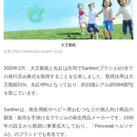
大王製紙
出典:
https://www.daio-paper.co.jp/
2020年2月、大王製紙と丸紅は共同でSanther(ブラジル)の全て
の発行済み株式を取得することを公表しました。取得比率は大
王製紙51%、丸紅49%となっており、約23億レアル(約584億円)
を投じています。
Santherは、衛生用紙やベビー用おむつなどの個人向け商品の
製造・販売を手掛けるブラジルの衛生用品メーカーです。1938
年の設立から順調に事業拡大しており、「Personal(ペルソナ
ル)」のブランドでも有名です。