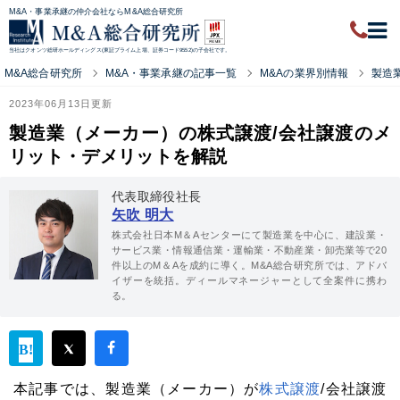
M&A・事業承継の仲介会社ならM&A総合研究所
当社はクオンツ総研ホールディングス(東証プライム上場、証券コード9552)の子会社です。
M&A総合研究所
M&A・事業承継の記事一覧
M&Aの業界別情報
製造
2023年06月13日更新
製造業（メーカー）の株式譲渡/会社譲渡のメ
リット・デメリットを解説
代表取締役社長
矢吹 明大
株式会社日本M＆Aセンターにて製造業を中心に、建設業・
サービス業・情報通信業・運輸業・不動産業・卸売業等で20
件以上のM＆Aを成約に導く。M&A総合研究所では、アドバ
イザーを統括。ディールマネージャーとして全案件に携わ
る。
本記事では、製造業（メーカー）が
株式譲渡
/会社譲渡