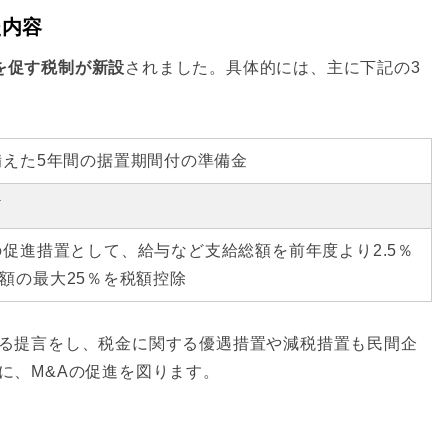
た内容
を促す税制が新設
されました。具体的には、主に下記の3
備えた5年間の据置期間付の準備金
ど
の促
進措置として、給与など支給総額を前年度より2.5％
額の最大25％を税額控除
る提言をし、税金に関する優遇措置や減税措置も民間企
に、M&Aの促進を図ります。