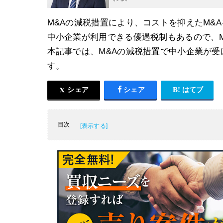
M&Aの減税措置により、コストを抑えたM&
中小企業が利用できる優遇税制もあるので、
本記事では、M&Aの減税措置で中小企業が
す。
シェア
シェア
はてブ
目次
M&Aの減税措置
2024年の中小企業事業再編投資損失準備金
M&Aの減税措置を適用するメリット
M&Aの減税借置の目的
【2021年公表】M&Aの減税措置で中小企