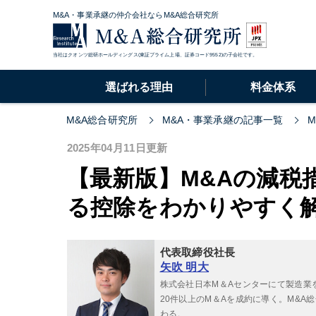
M&A・事業承継の仲介会社ならM&A総合研究所
当社はクオンツ総研ホールディングス(東証プライム上場、証券コード9552)の子会社です。
選ばれる理由
料金体系
M&A総合研究所
M&A・事業承継の記事一覧
2025年04月11日更新
【最新版】M&Aの減税
る控除をわかりやすく
代表取締役社長
矢吹 明大
株式会社日本M＆Aセンターにて製造業
20件以上のM＆Aを成約に導く。M&
わる。