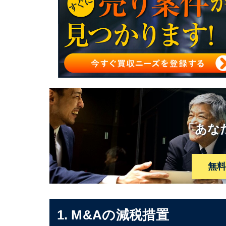
その他に進められている税制改正案
M&Aの減税手法【その他】
M&Aの減税措置に関する相談先
M&Aの減税措置まとめ
「あな
無
1. M&Aの減税措置