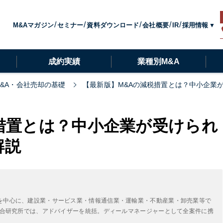
採用情報
M&Aマガジン
セミナー
資料ダウンロード
会社概要
IR
成約実績
業種別M&A
M&A・会社売却の基礎
【最新版】M&Aの減税措置とは？中小企業
措置とは？中小企業が受けられ
解説
を中心に、建設業・サービス業・情報通信業・運輸業・不動産業・卸売業等で
A総合研究所では、アドバイザーを統括。ディールマネージャーとして全案件に携