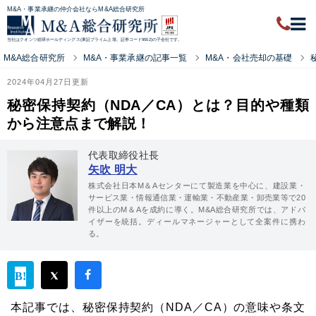
M&A・事業承継の仲介会社ならM&A総合研究所
当社はクオンツ総研ホールディングス(東証プライム上場、証券コード9552)の子会社です。
M&A総合研究所
M&A・事業承継の記事一覧
M&A・会社売却の基礎
2024年04月27日更新
秘密保持契約（NDA／CA）とは？目的や種類
から注意点まで解説！
代表取締役社長
矢吹 明大
株式会社日本M＆Aセンターにて製造業を中心に、建設業・
サービス業・情報通信業・運輸業・不動産業・卸売業等で20
件以上のM＆Aを成約に導く。M&A総合研究所では、アドバ
イザーを統括。ディールマネージャーとして全案件に携わ
る。
本記事では、秘密保持契約（NDA／CA）の意味や条文