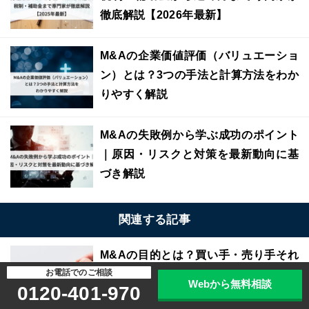
徹底解説【2026年最新】
M&Aの企業価値評価（バリュエーショ
ン）とは？3つの手法と計算方法をわか
りやすく解説
M&Aの失敗例から学ぶ成功のポイント
｜原因・リスクと対策を最新動向に基
づき解説
関連する記事
M&Aの目的とは？買い手・売り手それ
お電話でのご相談
ぞれの狙いと2026年の最新トレンドを
Webから無料相談
0120-401-970
解説