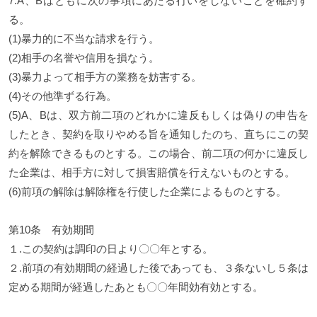
7.A、Bはともに次の事項にあたる行いをしないことを確約す
る。
(1)暴力的に不当な請求を行う。
(2)相手の名誉や信用を損なう。
(3)暴力よって相手方の業務を妨害する。
(4)その他準ずる行為。
(5)A、Bは、双方前二項のどれかに違反もしくは偽りの申告を
したとき、契約を取りやめる旨を通知したのち、直ちにこの契
約を解除できるものとする。この場合、前二項の何かに違反し
た企業は、相手方に対して損害賠償を行えないものとする。
(6)前項の解除は解除権を行使した企業によるものとする。
第10条 有効期間
１.この契約は調印の日より〇〇年とする。
２.前項の有効期間の経過した後であっても、３条ないし５条は
定める期間が経過したあとも〇〇年間効有効とする。