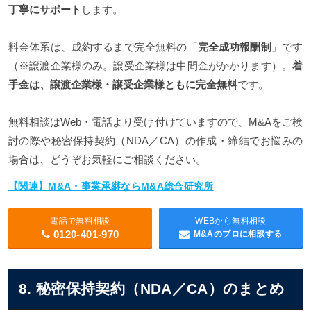
丁寧にサポート
します。
料金体系は、成約するまで完全無料の「
完全成功報酬制
」です
（※譲渡企業様のみ。譲受企業様は中間金がかかります）。
着
手金は、譲渡企業様・譲受企業様ともに完全無料
です。
無料相談はWeb・電話より受け付けていますので、M&Aをご検
討の際や秘密保持契約（NDA／CA）の作成・締結でお悩みの
場合は、どうぞお気軽にご相談ください。
【関連】M&A・事業承継ならM&A総合研究所
電話で無料相談
WEBから無料相談
0120-401-970
M&Aのプロに相談する
8. 秘密保持契約（NDA／CA）のまとめ