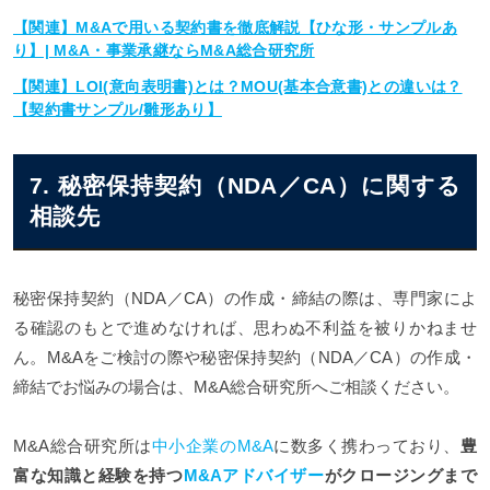
【関連】M&Aで用いる契約書を徹底解説【ひな形・サンプルあ
り】| M&A・事業承継ならM&A総合研究所
【関連】LOI(意向表明書)とは？MOU(基本合意書)との違いは？
【契約書サンプル/雛形あり】
7. 秘密保持契約（NDA／CA）に関する
相談先
秘密保持契約（NDA／CA）の作成・締結の際は、専門家によ
る確認のもとで進めなければ、思わぬ不利益を被りかねませ
ん。M&Aをご検討の際や秘密保持契約（NDA／CA）の作成・
締結でお悩みの場合は、M&A総合研究所へご相談ください。
M&A総合研究所は
中小企業のM&A
に数多く携わっており、
豊
富な知識と経験を持つ
M&Aアドバイザー
がクロージングまで