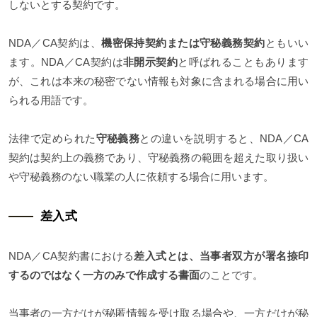
しないとする契約です。
NDA／CA契約は、
機密保持契約または守秘義務契約
ともいい
ます。NDA／CA契約は
非開示契約
と呼ばれることもあります
が、これは本来の秘密でない情報も対象に含まれる場合に用い
られる用語です。
法律で定められた
守秘義務
との違いを説明すると、NDA／CA
契約は契約上の義務であり、守秘義務の範囲を超えた取り扱い
や守秘義務のない職業の人に依頼する場合に用います。
差入式
NDA／CA契約書における
差入式とは、当事者双方が署名捺印
するのではなく一方のみで作成する書面
のことです。
当事者の一方だけが秘匿情報を受け取る場合や、一方だけが秘