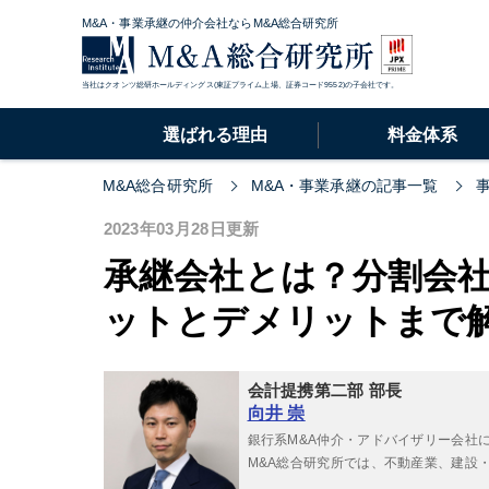
M&A・事業承継の仲介会社ならM&A総合研究所
当社はクオンツ総研ホールディングス(東証プライム上場、証券コード9552)の子会社です。
選ばれる理由
料金体系
M&A総合研究所
M&A・事業承継の記事一覧
2023年03月28日更新
承継会社とは？分割会
ットとデメリットまで
会計提携第二部 部長
向井 崇
銀行系M&A仲介・アドバイザリー会社
M&A総合研究所では、不動産業、建設