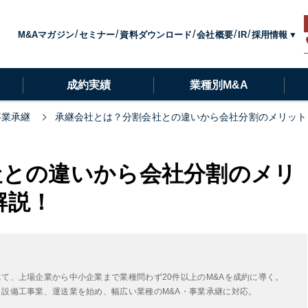
採用情報
M&Aマガジン
セミナー
資料ダウンロード
会社概要
IR
成約実績
業種別M&A
事業承継
承継会社とは？分割会社との違いから会社分割のメリット
社との違いから会社分割のメリ
解説！
にて、上場企業から中小企業まで業種問わず20件以上のM&Aを成約に導く。
・設備工事業、運送業を始め、幅広い業種のM&A・事業承継に対応。