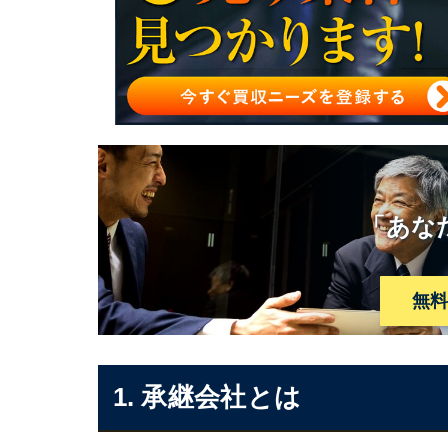
会社分割における承継会社の税務
会社分割による承継会社化のまとめ
「あな
無
1. 承継会社とは