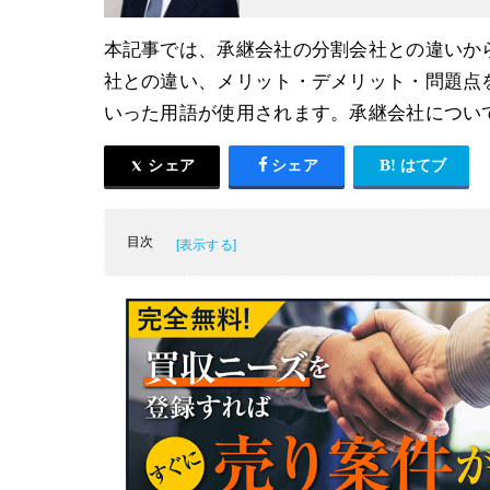
本記事では、承継会社の分割会社との違いか
社との違い、メリット・デメリット・問題点
いった用語が使用されます。承継会社につい
シェア
シェア
はてブ
目次
承継会社とは
会社分割で承継会社化する際の手続き
承継会社と事業譲渡における譲受会社の違い
会社分割による承継会社化のメリットとデメ
会社分割による承継会社化の問題点
会社分割による承継会社化にかかる費用