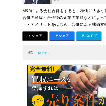
M&Aによる会社合併をすると、株価に大き
合併の経緯・合併後の企業の業績などによっ
ト・デメリットをはじめ、合併による株価変
シェア
シェア
はてブ
目次
会社合併とは？
会社合併による株価は上がるのか？下がるの
株主のための会社合併の知識
会社合併の実例から見る株価の推移
会社合併による株価のまとめ