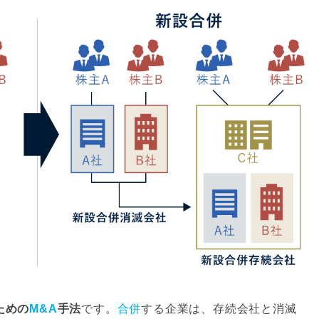
ための
M&A
手法
です。
合併
する企業は、存続会社と消滅