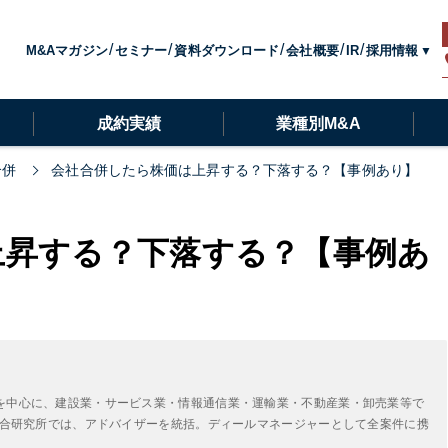
採用情報
M&Aマガジン
セミナー
資料ダウンロード
会社概要
IR
成約実績
業種別M&A
合併
会社合併したら株価は上昇する？下落する？【事例あり】
上昇する？下落する？【事例あ
を中心に、建設業・サービス業・情報通信業・運輸業・不動産業・卸売業等で
A総合研究所では、アドバイザーを統括。ディールマネージャーとして全案件に携