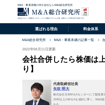
M&A・事業承継の仲介会社ならM&A総合研究所
当社はクオンツ総研ホールディングス(東証プライム上場、証券コード9552)の子会社です。
選ばれる理由
料金体系
M&A総合研究所
M&A・事業承継の記事一覧
2022年08月11日更新
会社合併したら株価は
り】
代表取締役社長
矢吹 明大
株式会社日本M＆Aセンターにて製造業
20件以上のM＆Aを成約に導く。M&
わる。