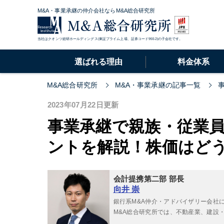
M&A・事業承継の仲介会社ならM&A総合研究所
当社はクオンツ総研ホールディングス(東証プライム上場、証券コード9552)の子会社です。
選ばれる理由
料金体系
M&A総合研究所
M&A・事業承継の記事一覧
2023年07月22日更新
事業承継で親族・従業
ントを解説！株価はど
会計提携第二部 部長
向井 崇
銀行系M&A仲介・アドバイザリー会社
M&A総合研究所では、不動産業、建設