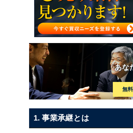
事業承継で親族・従業員に株式を承継する方
「あな
無
1. 事業承継とは