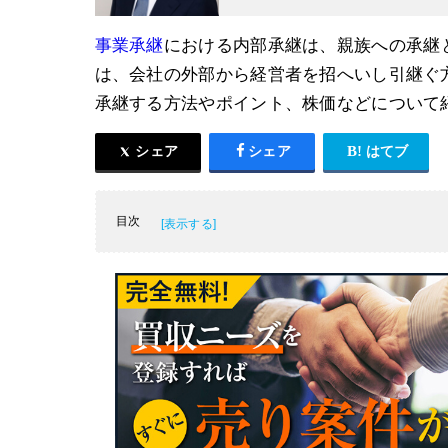
事業承継
における内部承継は、親族への承継
は、会社の外部から経営者を招へいし引継ぐ
承継する方法やポイント、株価などについて
シェア
シェア
はてブ
目次
事業承継とは
親族を事業承継の後継者とする場合（親族間
役員や従業員を事業承継の後継者とする場合
外部の第三者への事業承継（M&A)
M&Aを活用した事業承継をするときの流れ
事業承継先によるメリット・デメリット比較