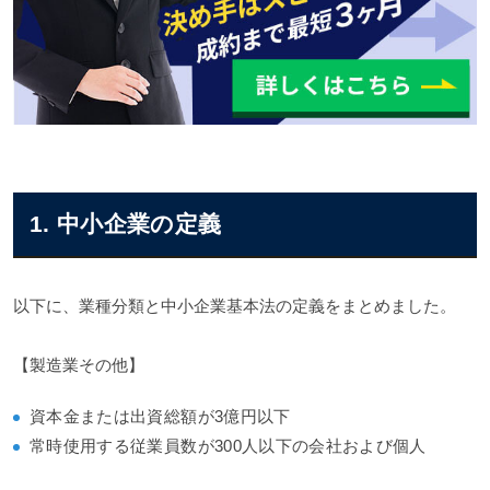
中小企業の会社売却を成功に導く準備と流れ
中小企業の会社売却のメリット
中小企業の会社売却のデメリット
中小企業の会社売却を行う流れ
中小企業のM&A・会社売却にかかる期間
中小企業のM&A・会社売却に必要な書類
中小企業のM&A・会社売却を検討するタイミング
1. 中小企業の定義
中小企業のM&A・会社売却を成功させるコツ
中小企業の会社を売却したあとの経営者・従業員は？
中小企業のM&A・会社売却の成功事例3選
以下に、業種分類と中小企業基本法の定義をまとめました。
中小企業のM&A・会社売却の案件情報一覧
中小企業のM&A・会社売却に関する相談先
【製造業その他】
中小企業のM&A・会社売却まとめ
資本金または出資総額が3億円以下
常時使用する従業員数が300人以下の会社および個人