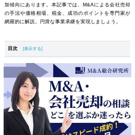
加傾向にあります。本記事では、M&Aによる会社売却
の手法や価格相場、税金、成功のポイントを専門家が
網羅的に解説。円滑な事業承継を実現しましょう。
目次
中小企業の定義
会社売却の定義
中小企業の会社売却で用いられるM&Aスキーム（手法）
中小企業のM&A・会社売却で広く採用される方法
中小企業の会社売却における価格相場の決まり方
中小企業の会社売却にかかる税金の種類と計算方法
中小企業のM&A・会社売却の成約率
中小企業の会社売却でM&A仲介会社に支払う手数料・報
酬の目安