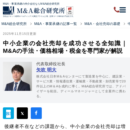
M&A・事業承継の仲介会社ならM&A総合研究所
当社はクオンツ総研ホールディングス(東証プライム上場、証券コード9552)の子会社です。
M&A総合研究所
M&A・事業承継の記事一覧
M&A・会社売却の基礎
2025年11月15日更新
中小企業の会社売却を成功させる全知識｜
M&Aの手法・価格相場・税金を専門家が解説
代表取締役社長
矢吹 明大
株式会社日本M＆Aセンターにて製造業を中心に、建設業・
サービス業・情報通信業・運輸業・不動産業・卸売業等で20
件以上のM＆Aを成約に導く。M&A総合研究所では、アドバ
イザーを統括。ディールマネージャーとして全案件に携わ
る。
後継者不在などの課題から、中小企業の会社売却は増