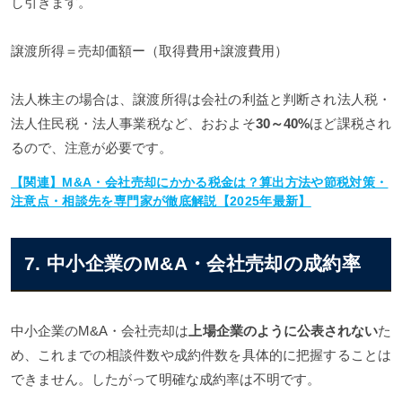
し引きます。
譲渡所得＝売却価額ー（取得費用+譲渡費用）
法人株主の場合は、譲渡所得は会社の利益と判断され法人税・
法人住民税・法人事業税など、おおよそ
30～40%
ほど課税され
るので、注意が必要です。
【関連】M&A・会社売却にかかる税金は？算出方法や節税対策・
注意点・相談先を専門家が徹底解説【2025年最新】
7. 中小企業のM&A・会社売却の成約率
中小企業のM&A・会社売却は
上場企業のように公表されない
た
め、これまでの相談件数や成約件数を具体的に把握することは
できません。したがって明確な成約率は不明です。