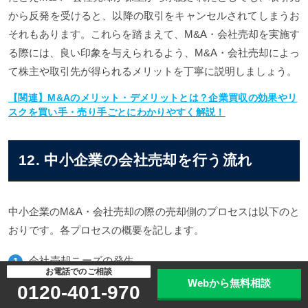
から反発を受けると、以降の取引をキャンセルされてしまうお
それもあります。これらを踏まえて、M&A・会社売却を実施す
る際には、良い印象を与えられるよう、M&A・会社売却によっ
て株主や取引先が得られるメリットを丁寧に説明しましょう。
【関連】M&Aのメリット・デメリットとは？企業買収の効果やリ
スクを買い手・売り手ごとにわかりやすく解説！
12. 中小企業の会社売却を行う流れ
中小企業のM&A・会社売却の際の売却側のプロセスは以下のと
おりです。各プロセスの概要を記します。
会社売却ニーズの発生
お電話でのご相談
Webから無料相談
事前準備
0120-401-970